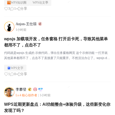
WPS知识圈
WPS论文季
3
1
分享
Anjon-王仕琼
1小时前
wpsjs 加载项开发，任务窗格 打开后卡死，导致其他菜单
都用不了，点击不了
代码就是wpsjs 生成的 示例代码，弹出任务窗格网页 这个示例功能 一打开就
其他菜单都用不了，点击不了直接废了只能重开。不然没法办公了。wpsjs deb
ug 中测试也不行编译后安装测试也不行，同样卡死有哪们大神知道怎么回事
WPS文字
吗？另外一个情况就是5-6...
1
0
分享
李攀登
Lv.4 核心创作者
|
1小时前
WPS近期更新盘点：AI功能整合+体验升级，这些新变化你
发现了吗？