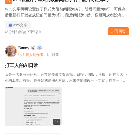
问
WPS文字明明设置好了样式为段前间距为0行，段后间距为0行，可保存
后重新打开就变成段前间距为0行，段后间距为8磅。客服两次都没有解
决
WPS文字
写回答
46分钟前
浏览 27
评论 0
Bunny
Lv.1 新人创作者
|
1小时前
打工人的AI日常
我是一名亚马逊运营，经常需要做文案编辑，日报，周报，月报，还有大大小
小的工作汇总等。最开始我是用AI对话，用来帮忙修改一下文案，检查一下是
否有单词错误等等。其实大家都知道，亚马逊的工作都很重复，所以对于日报
那些，以前我都是绞尽脑汁自己写，或者和同事们互帮互...
2+