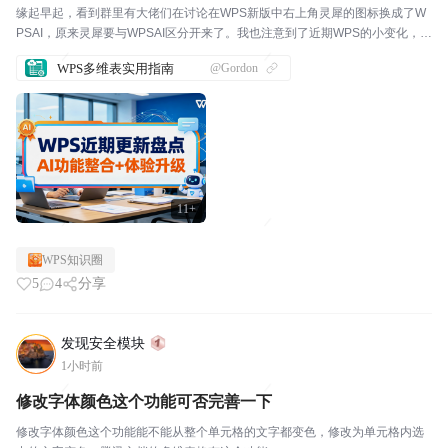
缘起早起，看到群里有大佬们在讨论在WPS新版中右上角灵犀的图标换成了W
PSAI，原来灵犀要与WPSAI区分开来了。我也注意到了近期WPS的小变化，和
大家一起分享一下。我观察到的变化我注意到有以下六个细节变化，如果没有
WPS多维表实用指南
@Gordon
覆盖到的地方，欢迎大家补充。1. AI技...
11+
WPS知识圈
5
4
分享
发现安全模块
1小时前
修改字体颜色这个功能可否完善一下
修改字体颜色这个功能能不能从整个单元格的文字都变色，修改为单元格内选