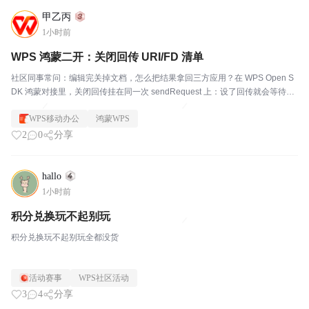
甲乙丙
1小时前
WPS 鸿蒙二开：关闭回传 URI/FD 清单
社区同事常问：编辑完关掉文档，怎么把结果拿回三方应用？在 WPS Open S
DK 鸿蒙对接里，关闭回传挂在同一次 sendRequest 上：设了回传就会等待用
户关窗，再在结果里给出 URI 或 FD。下文按清单写，方便对照联调。细节以
WPS移动办公
鸿蒙WPS
官方对接文档为准。...
2
0
分享
hallo
1小时前
积分兑换玩不起别玩
积分兑换玩不起别玩全都没货
活动赛事
WPS社区活动
3
4
分享