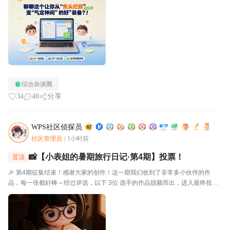
好心态让你从焦头烂额变得从容不迫？分享格式建议：欢迎...
综合杂谈圈
34
48
分享
WPS社区侦探员
社区管理员
|
1小时前
📸【小表姐的暑期旅行日记·第4期】投票！
置顶
🎉 第4期征集结束！感谢大家的创作！这一期我们收到了非常多小伙伴的作
品，每一张都好棒～经过评选，以下 3位 选手的作品脱颖而出，进入最终投
票！🗳️ 入选作品🔴作品编号.01：【故宫月色·手帐拾光】创作者：帅羊帅提示
词/思路：小表姐穿着家居装，坐在在家中的书...