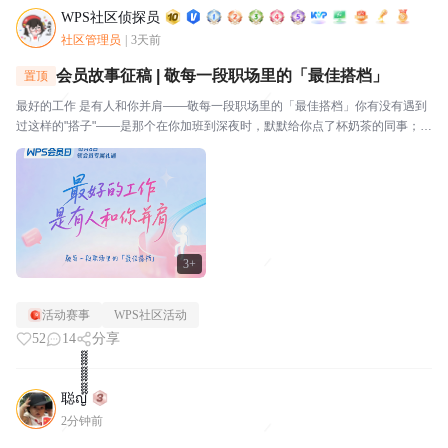
WPS社区侦探员
社区管理员
|
3天前
会员故事征稿 | 敬每一段职场里的「最佳搭档」
置顶
最好的工作 是有人和你并肩——敬每一段职场里的「最佳搭档」你有没有遇到
过这样的"搭子"——是那个在你加班到深夜时，默默给你点了杯奶茶的同事；是
那个在你被需求追着跑时，帮你挡了一刀的项目经理；是那个看到你表格里有
个公式错了，顺手帮你改好的邻桌；还是那个每天和...
3+
活动赛事
WPS社区活动
52
14
分享
聪ญ๊๊๊๊๊๊๊๊๊๊๊๊๊๊
2分钟前