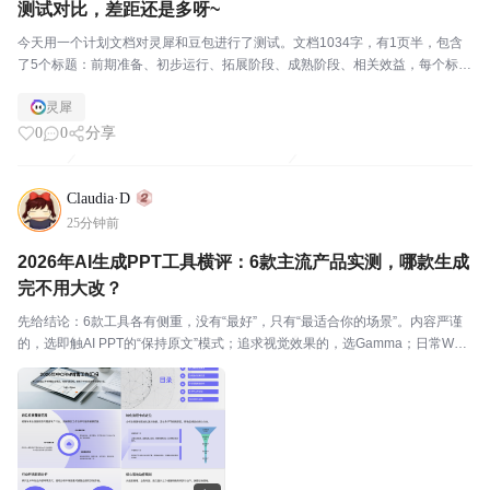
测试对比，差距还是多呀~
今天用一个计划文档对灵犀和豆包进行了测试。文档1034字，有1页半，包含
了5个标题：前期准备、初步运行、拓展阶段、成熟阶段、相关效益，每个标题
下面5-6行正文。给2个AI的命令都是：帮我将文档内容优化拓展。 灵犀是MAX
灵犀
模式，用了78灵点后，只是把所...
0
0
分享
Claudia·D
25分钟前
2026年AI生成PPT工具横评：6款主流产品实测，哪款生成
完不用大改？
先给结论：6款工具各有侧重，没有“最好”，只有“最适合你的场景”。内容严谨
的，选即触AI PPT的“保持原文”模式；追求视觉效果的，选Gamma；日常WPS
办公的，选WPS AI；需要大量素材参考的，选百度文库AI；多语种汇报的，选
讯飞智文；从零快速出初稿...