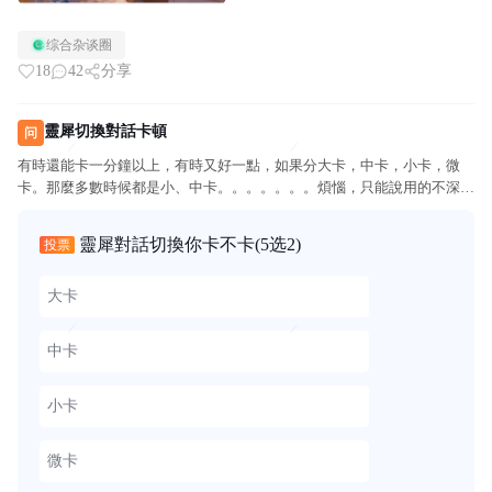
综合杂谈圈
18
42
分享
靈犀切換對話卡頓
问
有時還能卡一分鐘以上，有時又好一點，如果分大卡，中卡，小卡，微
卡。那麼多數時候都是小、中卡。。。。。。。煩惱，只能說用的不深，
就不怎麼卡。每次切換都是煎熬
靈犀對話切換你卡不卡
(5选2)
投票
大卡
中卡
小卡
微卡