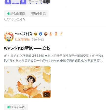
4+
综合杂谈圈
职场小日记
0
0
分享
WPS福利官
社区管理员
|
32分钟前
WPS小表姐壁纸 —— 立秋
🍂 小表姐的立秋壁纸·准时上线 🍁树上的叶子有没有开始悄悄变黄？🍂 傍晚的
风有没有吹走夏天的最后一个闷热？🌬️你的电脑桌面也该换成“立秋贴秋膘”的
那一版啦！🖼️愿大家在这个夏秋交替的日子里，喝完奶茶，忘记烦恼，迎接凉
风。立秋快乐，秋安人顺🧋🍁PS：大家保存...
2+
综合杂谈圈