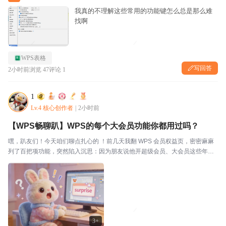
我真的不理解这些常用的功能键怎么总是那么难
找啊
WPS表格
写回答
2小时前
浏览 47
评论 1
1
Lv.4 核心创作者
|
2小时前
【WPS畅聊趴】WPS的每个大会员功能你都用过吗？
嘿，趴友们！今天咱们聊点扎心的 ！前几天我翻 WPS 会员权益页，密密麻麻
列了百把项功能，突然陷入沉思：因为朋友说他开超级会员、大会员这些年，
真正用过的，两只手数得过来。PDF 转 Word 用了，云空间用了，AI 帮我写用
了，WPS灵犀专家模式用了，生成...
3+