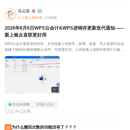
马云荣
Lv.1 新人创作者
|
2小时前
2026年8月6日WPS云会计&WPS进销存更新迭代通知——
新上银企直联更好用
WPS云会计更新迭代内容：支持批量上传附件；新增、采集、导入发票时自动
创建下级科目/辅助项默认关闭，可按需开启。上传批量上传附件新增工行银企
直联，可实现余额查询、明细查询民非会计制度：新增业务活动表季报报表；
科目导入功能支持限定性、非限定性科目属性识别；资...
3+
综合杂谈圈
职场小日记
2
0
分享
为什么撤回次数的功能没有了？？？
问