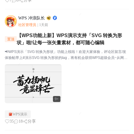
7
8
分享
WPS 冲浪队长
社区管理员
|
1天前
【WPS功能上新】WPS演示支持「SVG 转换为形
置顶
状」啦!让每一张矢量素材，都可随心编辑
📢WPS演示「SVG 转换为形状」功能上线啦！欢迎大家体验，评论区留言/发
体验帖带上#演示SVG 转换为形状的tag，将有机会获得WPS超级会员~从网上
下载了矢量图标，导入 PPT 后发现颜色改不了、大小没法调？用 AI 生成了艺
术字 SVG，想微调某个笔...
9+
WPS演示
35
18
分享