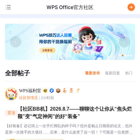
WPS Office官方社区
/
全部帖子
最新发布
最新回复
热门
WPS福利官
社区管理员
|
2小时前
【社区BB机】2026.8.7——聊聊这个让你从“焦头烂
置顶
额”变“气定神闲”的好“装备”
【好装备】还记得上一次手忙脚乱的样子吗？也许是截止日期前的论文，也许
是第一次接手的大项目……后来，是什么改变了这一切！？可能是一位老师一
语道破迷局？也可能是一个工具让你从手忙脚乱变得从容不迫？还可能是一份