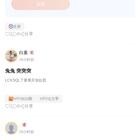
投票
灵犀
2
0
分享
白蕙
10小时前
兔兔 突突突
LCKSQL了要离开加拉普
WPS知识圈
WPS论文季
2
0
分享
.
10小时前