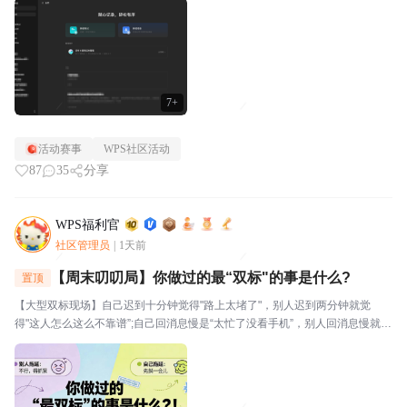
视。⭐关于WPS社区WPS社区（bbs.wps....
7+
活动赛事
WPS社区活动
87
35
分享
WPS福利官
社区管理员
|
1天前
【周末叨叨局】你做过的最“双标"的事是什么?
置顶
【大型双标现场】自己迟到十分钟觉得"路上太堵了"，别人迟到两分钟就觉
得"这人怎么这么不靠谱”;自己回消息慢是“太忙了没看手机”，别人回消息慢就是
“故意不回我吧”🔥玩法："我对自己___________,但对别人__________。我就
是这么双标。评论区坦...