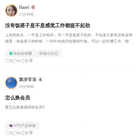
Hazel
23分钟前
没有饭搭子是不是感觉工作都提不起劲
上班的快乐，一半是工作给的，另一半是饭搭子给的。不知道大家有没有这种
感受：有饭搭子的时候，一到午休就开始期待午饭。可以一起吐槽工作、聊聊
八卦，短暂逃离工位的紧绷感，吃完回来，下午干活都多了几分力气。一旦失
综合杂谈圈
职场小日记
去饭搭子，中午瞬间变得难熬。独自去食堂，一个人找位置...
0
0
分享
飘渺零落
26分钟前
怎么换会员
要怎么换最值得的会员Y
WPS产品体验
0
0
分享