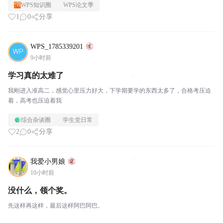
WPS知识圈
WPS论文季
1
0
分享
WPS_1785339201
9小时前
学习真的太难了
我刚进入准高二，感觉心里压力好大，下学期要学的东西太多了，合格考压迫
着，高考也压迫着我
综合杂谈圈
学生党日常
2
0
分享
我爱小男娘
10小时前
没什么，领个奖。
先这样再这样，最后这样阿巴阿巴。