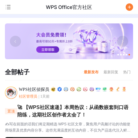
WPS Office官方社区
/
全部帖子
最新发布
最新回复
热门
WPS社区侦探员
社区管理员
|
1天前
🚀 【WPS社区速递】本周热议：从函数嵌套到口语
置顶
陪练，这期社区创作者太会了！
✍️写在前面的话我们将定期精选 WPS 社区文章，聚焦用户高频讨论的功能使
用场景及优质内容分享。这些充满温度的互动内容，不仅为产品迭代注入鲜活
灵感，更搭建起官方与用户的双向沟通桥梁，每一份分享都值得被看见与珍