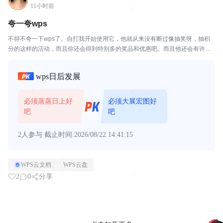
11小时前
夸一夸wps
不得不夸一下wps了。自打我开始使用它，他就从来没有断过像抽奖呀，抽积
分的这样的活动，而且你还会得到特别多的奖品和优惠吧。而且他还会有许多
像你签到了，他会免费送你会员。不是一天就是一个小时，我之前就是不太想
充，但是后来因为wps太大方了，就充上了。祝wps...
wps日后发展
必须蒸蒸日上好
必须大展宏图好
吧
吧
2人参与
截止时间:2026/08/22 14:41:15
WPS云文档
WPS云盘
2
0
分享