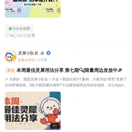
综合杂谈圈
34
43
分享
灵犀小队长
@金山办公
|
1天前
本周最佳灵犀用法分享 第七期🔍|限量周边发放中🎉
置顶
🎉 大家好，我是灵犀小队长！🎉这一期选出的5个案例，大家开始"研究"灵犀了
古诗背诵游戏、9款大模型横向测评7个自建技能串起培训全链路、办公Agent
同台对比甚至灵犀还能杀毒查木马一起来看看这一期的硬核实践——👤墨云轩
一句话让灵犀自由发挥，给儿子做了个古诗背...
18+