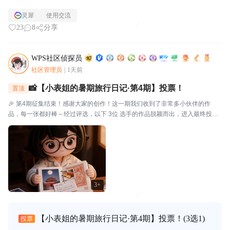
灵犀
使用交流
23
8
分享
WPS社区侦探员
社区管理员
|
1天前
📸【小表姐的暑期旅行日记·第4期】投票！
置顶
🎉 第4期征集结束！感谢大家的创作！这一期我们收到了非常多小伙伴的作
品，每一张都好棒～经过评选，以下 3位 选手的作品脱颖而出，进入最终投
票！🗳️ 入选作品🔴作品编号.01：【故宫月色·手帐拾光】创作者：帅羊帅提示
词/思路：小表姐穿着家居装，坐在在家中的书...
3+
【小表姐的暑期旅行日记·第4期】投票！
(3选1)
投票