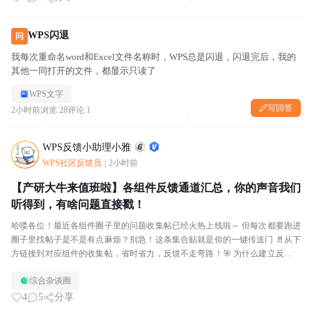
WPS闪退
问
我每次重命名word和Excel文件名称时，WPS总是闪退，闪退完后，我的
其他一同打开的文件，都显示只读了
WPS文字
写回答
2小时前
浏览 28
评论 1
WPS反馈小助理小雅
WPS社区反馈员
|
2小时前
【产研大牛来值班啦】各组件反馈通道汇总，你的声音我们
听得到，有啥问题直接戳！
哈喽各位！最近各组件圈子里的问题收集帖已经火热上线啦～ 但每次都要跑进
圈子里找帖子是不是有点麻烦？别急！这条集合贴就是你的一键传送门 🚪从下
方链接到对应组件的收集帖，省时省力，反馈不走弯路！🎯 为什么建立反馈帖
子？反馈不迷路：每个组件都有专属收集帖，问题直...
综合杂谈圈
4
5
分享