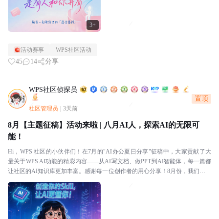
3+
活动赛事
WPS社区活动
45
14
分享
WPS社区侦探员
置顶
社区管理员
|
3天前
8月【主题征稿】活动来啦 | 八月AI人，探索AI的无限可
能！
Hi，WPS 社区的小伙伴们！在7月的"AI办公夏日分享"征稿中，大家贡献了大
量关于WPS AI功能的精彩内容——从AI写文档、做PPT到AI智能体，每一篇都
让社区的AI知识库更加丰富。感谢每一位创作者的用心分享！8月份，我们把主
题扩展到更广阔的AI世界！...