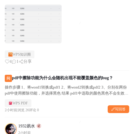
WPS知识圈
4
1
分享
pdf中擦除功能为什么会随机出现不能覆盖颜色的bug？
问
操作步骤 1、将word1转换成pdf1 2、将word2转换成pdf2 3、分别在两份
pdf中使用擦除功能，并选择黑色 结果 pdf1中选取的颜色黑色不会生效，
擦除的区域会直接消失，变成空白； pdf2中选取的颜色黑色正常生效，
WPS PDF
直接覆盖被擦除区域。
写回答
2小时前
浏览 26
评论 0
1932易水
2小时前