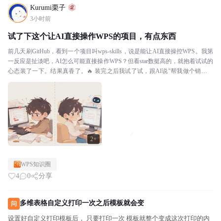
Kurumi栗子
3小时前
试了下这个让AI直接操作WPS的项目，有点东西
前几天刷GitHub，看到一个项目叫wps-skills，说是能让AI直接操控WPS。我第
一反应是扯淡吧，AI怎么可能直接操作WPS？但看star数挺高的，就抱着试试的
心态装了一下。结果真香了。🔥 装完之后我试了试，跟AI说"帮我做个销售数
据表"，它真的直...
2+
WPS知识圈
4
0
分享
多维表格自定义打印一次之后模板就会变
问
设置好自定义打印模板后， 只要打印一次 模板就整个变成这次打印的内