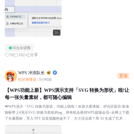
3+
综合杂谈圈
59
102
分享
WPS 冲浪队长
置顶
社区管理员
|
8小时前
【WPS功能上新】WPS演示支持「SVG 转换为形状」啦!让
每一张矢量素材，都可随心编辑
📢WPS演示「SVG 转换为形状」功能上线啦！欢迎大家体验，评论区留言/发体
验帖带上#演示SVG 转换为形状的tag，将有机会获得WPS超级会员~从网上下载
了矢量图标，导入 PPT 后发现颜色改不了、大小没法调？用 AI 生成了艺术字 S
VG，想微调某个笔...