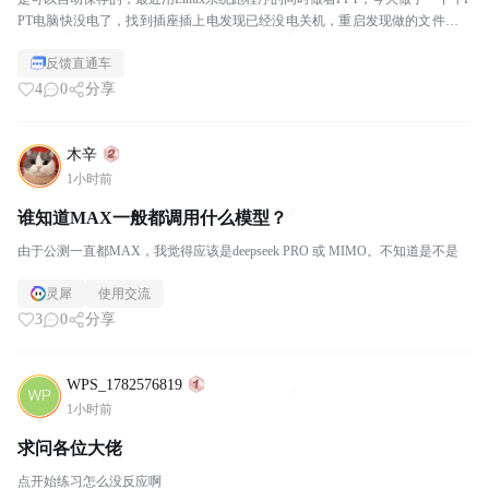
PT电脑快没电了，找到插座插上电发现已经没电关机，重启发现做的文件一夜
回到解放前。。。。。...
反馈直通车
4
0
分享
木辛
1小时前
谁知道MAX一般都调用什么模型？
由于公测一直都MAX，我觉得应该是deepseek PRO 或 MIMO。不知道是不是
灵犀
使用交流
3
0
分享
WPS_1782576819
1小时前
求问各位大佬
点开始练习怎么没反应啊