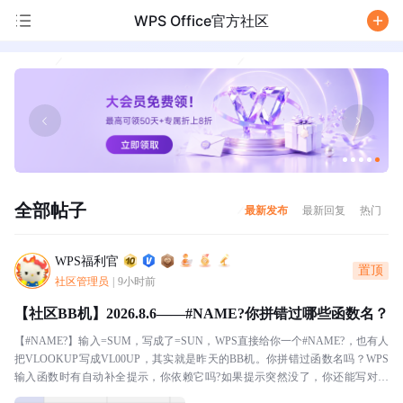
WPS Office官方社区
/
全部帖子
最新发布
最新回复
热门
WPS福利官
置顶
社区管理员
|
9小时前
【社区BB机】2026.8.6——#NAME?你拼错过哪些函数名？
【#NAME?】输入=SUM，写成了=SUN，WPS直接给你一个#NAME?，也有人
把VLOOKUP写成VL00UP，其实就是昨天的BB机。你拼错过函数名吗？WPS
输入函数时有自动补全提示，你依赖它吗?如果提示突然没了，你还能写对几
个?本BB机分享：我十分...