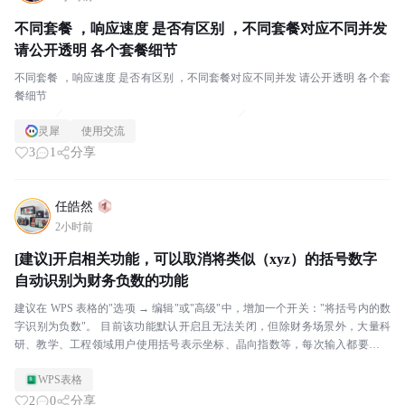
不同套餐 ，响应速度 是否有区别 ，不同套餐对应不同并发
请公开透明 各个套餐细节
不同套餐 ，响应速度 是否有区别 ，不同套餐对应不同并发 请公开透明 各个套
餐细节
灵犀
使用交流
3
1
分享
任皓然
2小时前
[建议]开启相关功能，可以取消将类似（xyz）的括号数字
自动识别为财务负数的功能
建议在 WPS 表格的"选项 → 编辑"或"高级"中，增加一个开关："将括号内的数
字识别为负数"。 目前该功能默认开启且无法关闭，但除财务场景外，大量科
研、教学、工程领域用户使用括号表示坐标、晶向指数等，每次输入都要手动
设文本格式或加前缀，效率极低。希望提...
WPS表格
2
0
分享