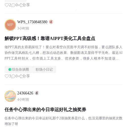
2
0
分享
WPS_1750848380
3小时前
解锁PPT高级感！靠谱AIPPT美化工具全盘点
做PPT真的太容易踩坑了！要么对着空白页面半天调不好排版，要么团队多人
协作做完风格乱七八糟，想加点动态效果、数据图表又显得平平无奇。最近AI
PPT工具特别火，但市面上工具太多、优劣参差，很多人根本不知道该选哪
款。我自己实测了目前热度最高的5款AI PPT...
综合杂谈圈
职场小日记
3
0
分享
24366426
4小时前
任务中心弹出来的今日幸运好礼之抽奖券
任务中心弹出来的今日幸运好礼那个2张抽奖券是什么，也没见哪里的抽奖次数
增加了呀