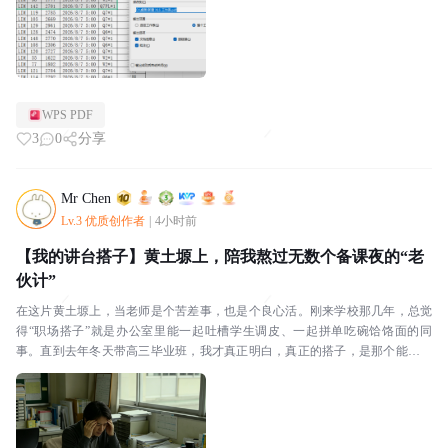
WPS PDF
3
0
分享
Mr Chen
Lv.3 优质创作者
|
4小时前
【我的讲台搭子】黄土塬上，陪我熬过无数个备课夜的“老
伙计”
在这片黄土塬上，当老师是个苦差事，也是个良心活。刚来学校那几年，总觉
得“职场搭子”就是办公室里能一起吐槽学生调皮、一起拼单吃碗饸饹面的同
事。直到去年冬天带高三毕业班，我才真正明白，真正的搭子，是那个能接住
你所有焦虑，让你在讲台上不至于崩溃的“安全气囊”。那...