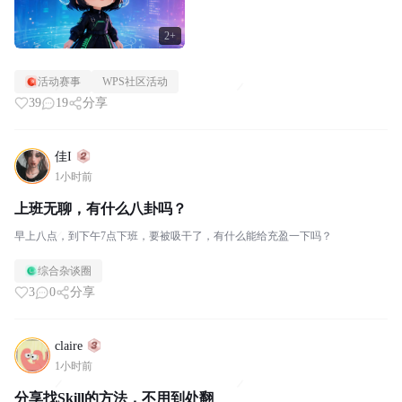
2+
活动赛事
WPS社区活动
39
19
分享
佳I
1小时前
上班无聊，有什么八卦吗？
早上八点，到下午7点下班，要被吸干了，有什么能给充盈一下吗？
综合杂谈圈
3
0
分享
claire
1小时前
分享找Skill的方法，不用到处翻