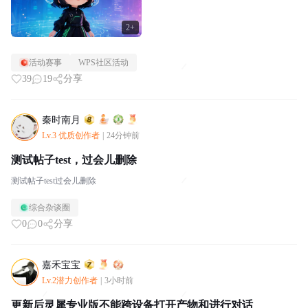
2+
活动赛事
WPS社区活动
39
19
分享
秦时南月
Lv.3 优质创作者
|
24分钟前
测试帖子test，过会儿删除
测试帖子test过会儿删除
综合杂谈圈
0
0
分享
嘉禾宝宝
Lv.2潜力创作者
|
3小时前
更新后灵犀专业版不能跨设备打开产物和进行对话