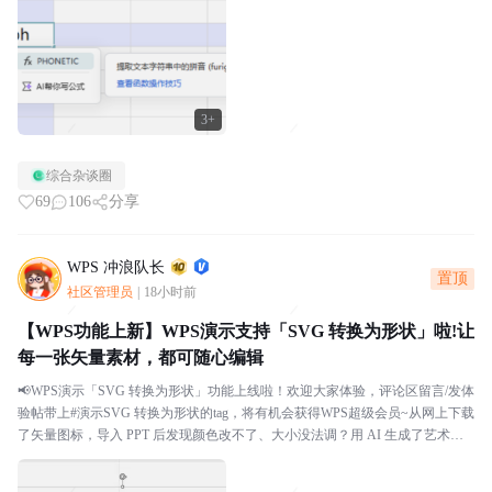
3+
综合杂谈圈
69
106
分享
WPS 冲浪队长
置顶
社区管理员
|
18小时前
【WPS功能上新】WPS演示支持「SVG 转换为形状」啦!让
每一张矢量素材，都可随心编辑
📢WPS演示「SVG 转换为形状」功能上线啦！欢迎大家体验，评论区留言/发体
验帖带上#演示SVG 转换为形状的tag，将有机会获得WPS超级会员~从网上下载
了矢量图标，导入 PPT 后发现颜色改不了、大小没法调？用 AI 生成了艺术字 S
VG，想微调某个笔...