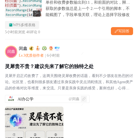
单价和收费参数输出到11，和前面的对比，脚本
获取的参数值总是上一个 2.一个引用的脚本，不
5+
能截图了，字段单项关联，理论上选择字段修改
会通过脚本把后面的数据自动填充进来，实际上
WPS多维表格
选择字段修改后，后面没有填充，把选择...
写回答
5小时前
浏览 46
评论 0
闵鑫
Lv.3优质创作者
|
6小时前
灵犀贵不贵？建议先来了解它的独特之处
灵犀开启正式收费了，这两天围绕灵犀收费的话题，看到不少朋友在热烈的讨
论。社区里，也看到很多朋友通过亲身实践中灵点消耗情况，和其他Agent类产
品的价格对比等维度，来交流。只要是亲身实践的感受，案例也好，心得体会
也好，拿出来交流讨论，我觉得是非常好的。学习成...
AI办公学
@闵鑫