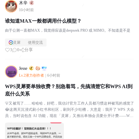
木辛
10小时前
谁知道MAX一般都调用什么模型？
由于公测一直都MAX，我觉得应该是deepseek PRO 或 MIMO。不知道是不是
灵犀
使用交流
3
0
分享
Jesse
Lv.2潜力创作者
|
6小时前
WPS灵犀要单独收费？别急着骂，先搞清楚它和WPS AI到
底什么关系
💡又被骂了……哈哈哈，好吧，我估计官方工作人员都习惯这种被骂的感觉了
😂这两天沉浸式刷小红书和社区，刷到不少吐槽，大意是：我开了 WPS 大会
员，当时说包含 AI 功能，现在「灵犀」又推出单独会员要分开计费——WPS
风评越来越差，果然是有原因的！说实话，我...