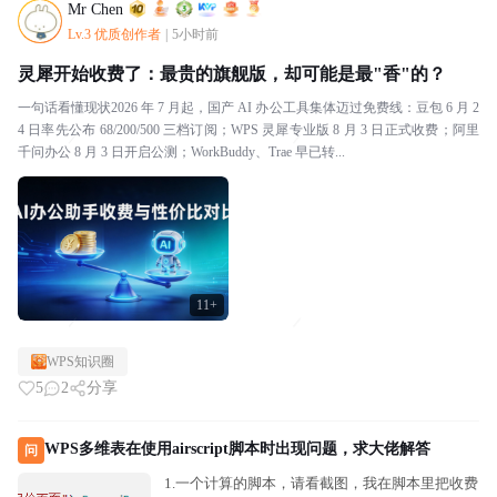
Mr Chen
Lv.3 优质创作者
|
5小时前
灵犀开始收费了：最贵的旗舰版，却可能是最"香"的？
一句话看懂现状2026 年 7 月起，国产 AI 办公工具集体迈过免费线：豆包 6 月 2
4 日率先公布 68/200/500 三档订阅；WPS 灵犀专业版 8 月 3 日正式收费；阿里
千问办公 8 月 3 日开启公测；WorkBuddy、Trae 早已转...
11+
WPS知识圈
5
2
分享
WPS多维表在使用airscript脚本时出现问题，求大佬解答
问
1.一个计算的脚本，请看截图，我在脚本里把收费