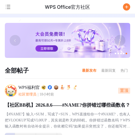
WPS Office官方社区
/
全部帖子
最新发布
最新回复
热门
WPS福利官
置顶
社区管理员
|
18小时前
【社区BB机】2026.8.6——#NAME?你拼错过哪些函数名？
【#NAME?】输入=SUM，写成了=SUN，WPS直接给你一个#NAME?，也有人
把VLOOKUP写成VL00UP，其实就是昨天的BB机。你拼错过函数名吗？WPS
输入函数时有自动补全提示，你依赖它吗?如果提示突然没了，你还能写对几
个?本BB机分享：我十分...