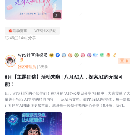
3+
活动赛事
WPS社区活动
46
14
分享
WPS社区侦探员
置顶
社区管理员
|
3天前
8月【主题征稿】活动来啦 | 八月AI人，探索AI的无限可
能！
Hi，WPS 社区的小伙伴们！在7月的"AI办公夏日分享"征稿中，大家贡献了大
量关于WPS AI功能的精彩内容——从AI写文档、做PPT到AI智能体，每一篇都
让社区的AI知识库更加丰富。感谢每一位创作者的用心分享！8月份，我们把主
题扩展到更广阔的AI世界！...