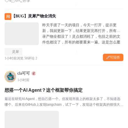
4
0
分享
【BUG】灵犀产物全消失
问
昨天手搓了一天的项目，今天一打开，提示更
新，我就更新一下，结果更新完再打开，所有记
录产物全都没了！灵点都消耗了，包括之前的文
件也都没了，所有的都要重来一遍。这是怎么覆
盖的更新啊！
灵犀
写回答
1小时前
浏览 58
评论 2
cla可可
1小时前
想搭一个AI Agent？这个框架帮你搞定
最近在研究AI Agent，想自己搭一个。但发现市面上的框架太多了，不知道选
哪个。后来在GitHub上发现langchain，试了一下，发现这个框架真的很强大。
🔥 langchain是一个Agent工程平台，让你能快速搭建AI Agent。我试了一下，
发现...