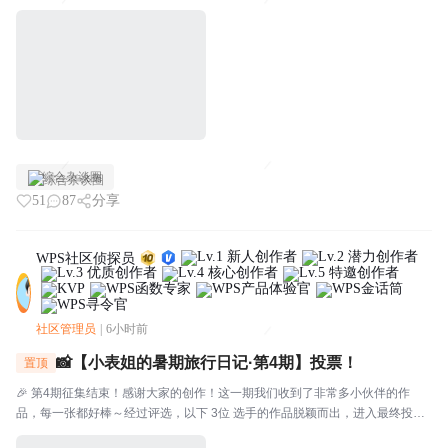
语道破迷局？也可能是一个工具让你从手忙脚乱变得从容不迫？还可能是一份
好心态让你从焦头烂额变得从容不迫？分享格式建议：欢迎...
综合杂谈圈
51
87
分享
WPS社区侦探员
社区管理员
|
6小时前
📸【小表姐的暑期旅行日记·第4期】投票！
置顶
🎉 第4期征集结束！感谢大家的创作！这一期我们收到了非常多小伙伴的作
品，每一张都好棒～经过评选，以下 3位 选手的作品脱颖而出，进入最终投
票！🗳️ 入选作品🔴作品编号.01：【故宫月色·手帐拾光】创作者：帅羊帅提示