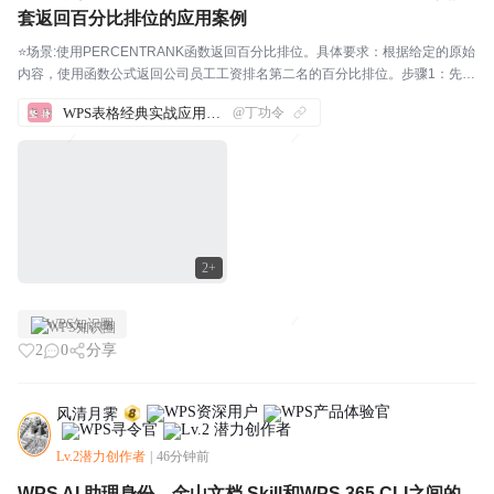
套返回百分比排位的应用案例
⭐场景:使用PERCENTRANK函数返回百分比排位。具体要求：根据给定的原始
内容，使用函数公式返回公司员工工资排名第二名的百分比排位。步骤1：先打
开WPS软件，新建一份表格，并输入相应的内容。如下图所示：我们来实际操
WPS表格经典实战应用案例汇总
@丁功令
作一下，帮助大家理解这几个函数。步骤2...
2+
WPS知识圈
2
0
分享
风清月霁
Lv.2潜力创作者
|
46分钟前
WPS AI 助理身份、金山文档 Skill和WPS 365 CLI之间的