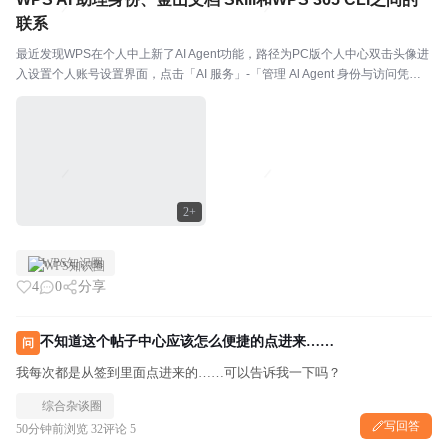
联系
最近发现WPS在个人中上新了AI Agent功能，路径为PC版个人中心双击头像进
入设置个人账号设置界面，点击「AI 服务」-「管理 Al Agent 身份与访问凭证」
-「管理」即可进入设置界面。2026 年飞书、钉钉、企业微信、WPS 几乎同时
开源 CLI...
2+
WPS知识圈
4
0
分享
不知道这个帖子中心应该怎么便捷的点进来……
问
我每次都是从签到里面点进来的……可以告诉我一下吗？
综合杂谈圈
写回答
50分钟前
浏览 32
评论 5