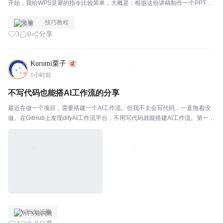
开始，我给WPS灵犀的指令比较简单，大概是：根据这份讲稿制作一个PPT，
控制在30页以内，整体采用暗红色系，多使用图形和表格，风格专业一些。这
灵犀
技巧教程
段指令看起来已经包含了页数、配色和风格要求，...
3
0
分享
Kurumi栗子
1小时前
不写代码也能搭AI工作流的分享
最近在做一个项目，需要搭建一个AI工作流。但我不太会写代码，一直拖着没
做。在GitHub上发现difyAI工作流平台，不用写代码就能搭建AI工作流。第一个
是简单。它提供了可视化的界面，你只需要拖拽组件，就能搭建出一个完整的A
I工作流。不用写代码，不用处理复...
WPS知识圈