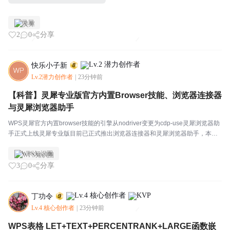
灵犀
2
0
分享
快乐小子新
Lv.2潜力创作者
|
23分钟前
【科普】灵犀专业版官方内置Browser技能、浏览器连接器
与灵犀浏览器助手
WPS灵犀官方内置browser技能的引擎从nodriver变更为cdp-use灵犀浏览器助
手正式上线灵犀专业版目前已正式推出浏览器连接器和灵犀浏览器助手，本文
对此进行深度解析。一、概述用户向灵犀发出指令——"打开 bbs.wps.cn，捕获
WPS知识圈
首页帖子标题"...
3
0
分享
丁功令
Lv.4 核心创作者
|
23分钟前
WPS表格 LET+TEXT+PERCENTRANK+LARGE函数嵌