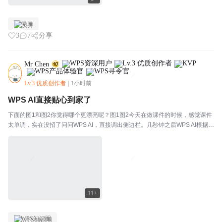
灵犀
3
7
分享
Mr Chen
Lv.3 优质创作者
|
1小时前
WPS AI直接贴心到家了
下面的图1和图2你觉得哪个更漂亮呢？图1图2今天在做课件的时候，感觉课件
太单调，实在没招了问问WPS AI，直接调出侧边栏。几秒钟之后WPS AI根据第
三页PPT的内容直接生成了一张适合情境的图片，太棒了。此刻还不是最厉害
的，接着你看操作：你直接把手表悬浮...
11+
WPS知识圈