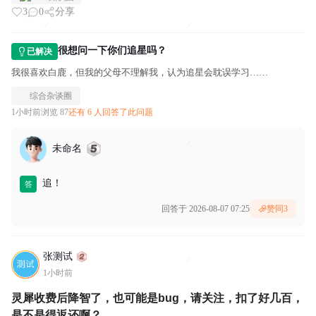
3
0
分享
很想问一下你们追星吗？
已解决
我很喜欢白鹿，但我的父母不理解我，认为追星会耽误学习……
综合杂谈圈
1小时前
浏览 87
还有 6 人回答了此问题
未命名
追！
答
回答于 2026-08-07 07:25
赞同
3
张测试
1小时前
灵犀收费后降智了，也可能是bug，请关注，扣了好几百，
是不是得返还啊？