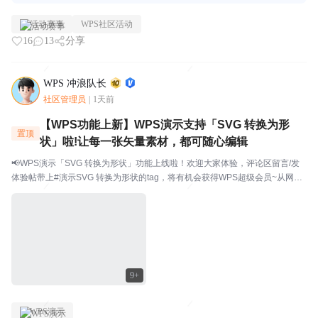
活动赛事
WPS社区活动
16
13
分享
WPS 冲浪队长
社区管理员
|
1天前
【WPS功能上新】WPS演示支持「SVG 转换为形
置顶
状」啦!让每一张矢量素材，都可随心编辑
📢WPS演示「SVG 转换为形状」功能上线啦！欢迎大家体验，评论区留言/发
体验帖带上#演示SVG 转换为形状的tag，将有机会获得WPS超级会员~从网上
下载了矢量图标，导入 PPT 后发现颜色改不了、大小没法调？用 AI 生成了艺
术字 SVG，想微调某个笔...
9+
WPS演示