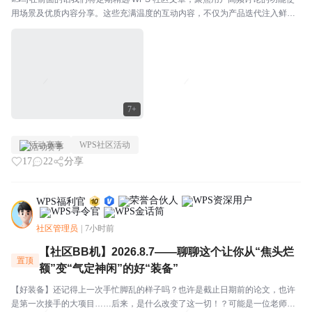
用场景及优质内容分享。这些充满温度的互动内容，不仅为产品迭代注入鲜活
灵感，更搭建起官方与用户的双向沟通桥梁，每一份分享都值得被看见与珍
视。⭐关于WPS社区WPS社区（bbs.wps....
7+
活动赛事
WPS社区活动
17
22
分享
WPS福利官
社区管理员
|
7小时前
【社区BB机】2026.8.7——聊聊这个让你从“焦头烂
置顶
额”变“气定神闲”的好“装备”
【好装备】还记得上一次手忙脚乱的样子吗？也许是截止日期前的论文，也许
是第一次接手的大项目……后来，是什么改变了这一切！？可能是一位老师一