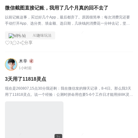
微信截图直接记账，我用了几个月真的回不去了
以前记账这事，买过好几个App，最后都弃了。原因很简单：每次消费完还要
手动打开App、选分类、填金额、选日期，几块钱的消费花一分钟去记，坚持
不下来。后来用Excel记，打开表格、找到对应行、手动输入，也没好到哪去。
WPS AI
AI趣味玩法
现在我的做法是这样的：微信或支付宝的账单截...
3
2
分享
木辛
1小时前
3天用了11818灵点
现在是260807,15点30分我还剩：我在微信发的聊天记录，8-4日。那么我3天
用了11818灵点。说一个经验：公测时拼命用也要5-6个工作日才能用掉8K灵
点。这可怎么办啊，愁哦！
2+