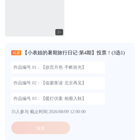
词/思路：小表姐穿着家居装，坐在在家中的书...
3+
【小表姐的暑期旅行日记·第4期】投票！
(3选1)
投票
作品编号.01：【故宫月色·手帐拾光】
作品编号.02：【临窗夜读·北京再见】
作品编号.03：【暖灯伏案·相册入秋】
35人参与
截止时间:2026/08/09 12:00:00
投票