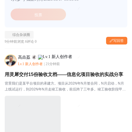
投票
综合杂谈圈
写回答
9分钟前
浏览 6
评论 0
高垚荔
Lv.1 新人创作者
|
21分钟前
用灵犀交付15份验收文档——信息化项目验收的实战分享
背景我们是某平台项目的承建方。项目从202N年N月签合同，N月启动，N月
上线试运行，到202N年N月走竣工验收，前后跨了三年多。竣工验收阶段甲方
要求提交一整套结算资料，加起来十五份文档，覆盖从开发设计到运维台账的
全链条。这十五份文档要是全靠人工写，光是理清...