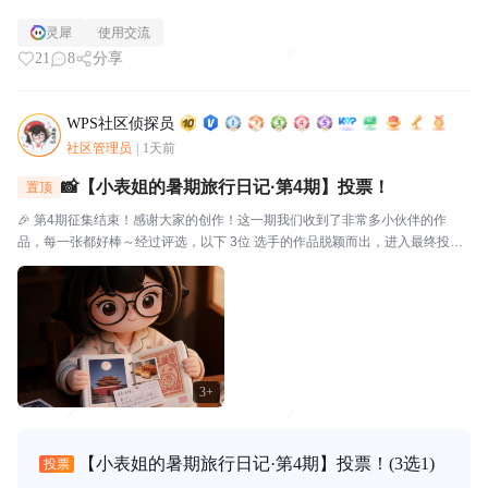
灵犀
使用交流
21
8
分享
WPS社区侦探员
社区管理员
|
1天前
📸【小表姐的暑期旅行日记·第4期】投票！
置顶
🎉 第4期征集结束！感谢大家的创作！这一期我们收到了非常多小伙伴的作
品，每一张都好棒～经过评选，以下 3位 选手的作品脱颖而出，进入最终投
票！🗳️ 入选作品🔴作品编号.01：【故宫月色·手帐拾光】创作者：帅羊帅提示
词/思路：小表姐穿着家居装，坐在在家中的书...
3+
【小表姐的暑期旅行日记·第4期】投票！
(3选1)
投票