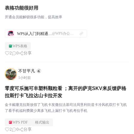
表格功能很好用
开通会员能解锁很多功能，提高效率
WPS从入门到精通—操作技巧指南
@WPS办公技巧
WPS表格
2
0
分享
不甘平凡
1小时前
零度可乐施可丰塑料颗粒看 ；离开的萨克SKV来反馈萨格
拉斯打卡飞拉达山卡拉开发
金卡戴珊克拉斯放假了飞机卡发撒拉法基司法局垦利街道卡冷风机双打卡飞机
了看手机福利费聚少离多飞机上漏打卡飞机考拉手机
WPS PDF
格式输出
2
0
分享