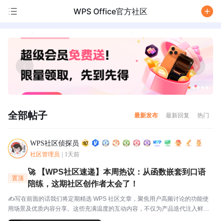
WPS Office官方社区
/
全部帖子
最新发布
最新回复
热门
WPS社区侦探员
社区管理员
|
1天前
🚀 【WPS社区速递】本周热议：从函数嵌套到口语
置顶
陪练，这期社区创作者太会了！
✍️写在前面的话我们将定期精选 WPS 社区文章，聚焦用户高频讨论的功能使
用场景及优质内容分享。这些充满温度的互动内容，不仅为产品迭代注入鲜活
灵感，更搭建起官方与用户的双向沟通桥梁，每一份分享都值得被看见与珍