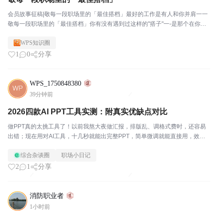
会员故事征稿|敬每一段职场里的「最佳搭档」最好的工作是有人和你并肩一一
敬每一段职场里的「最佳搭档」你有没有遇到过这样的"搭子"一-是那个在你加
班到深夜时，默默给你点了杯奶茶的同事;是那个在你被需求追着跑时，帮你挡
WPS知识圈
了一刀的项目经理;是那个看到你表格里有个公式...
1
0
分享
WPS_1750848380
39分钟前
2026四款AI PPT工具实测：附真实优缺点对比
做PPT真的太挑工具了！以前我熬大夜做汇报，排版乱、调格式费时，还容易
出错；现在用对AI工具，十几秒就能出完整PPT，简单微调就能直接用，效率
直接翻倍。最近很多人问我：WPS AI、ChatPPT、Gamma、豆包PPT、迅捷A
综合杂谈圈
职场小日记
I PPT到底该怎么选？说实...
2
1
分享
消防职业者
1小时前