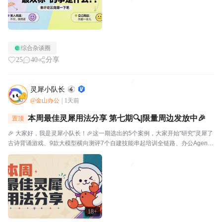
综合杂谈圈
25
40
分享
灵犀小队长
@金山办公
|
1天前
本周最佳灵犀用法分享 第七期🔍|限量周边发放中🎉
置顶
🎉 大家好，我是灵犀小队长！🎉这一期选出的5个案例，大家开始"研究"灵犀了
古诗背诵游戏、9款大模型横向测评7个自建技能串起培训全链路、办公Agent
同台对比甚至灵犀还能杀毒查木马一起来看看这一期的硬核实践——👤墨云轩
一句话让灵犀自由发挥，给儿子做了个古诗背...
18+