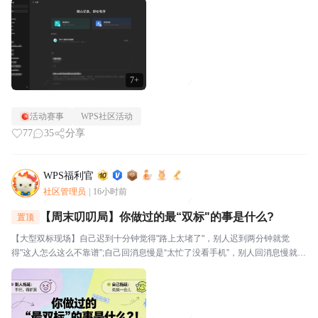
视。⭐关于WPS社区WPS社区（bbs.wps....
7+
活动赛事
WPS社区活动
77
35
分享
WPS福利官
社区管理员
|
16小时前
【周末叨叨局】你做过的最“双标"的事是什么?
置顶
【大型双标现场】自己迟到十分钟觉得"路上太堵了"，别人迟到两分钟就觉
得"这人怎么这么不靠谱”;自己回消息慢是“太忙了没看手机”，别人回消息慢就是
“故意不回我吧”🔥玩法："我对自己___________,但对别人__________。我就
是这么双标。评论区坦...