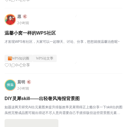
愿
2小时前
温馨小窝一样的WPS社区
才发现WPS有社区，大家可以一起聊天、讨论、分享，想想就很温馨治愈呢~
WPS知识圈
WPS论文季
3
0
分享
晨明
2小时前
DIY灵犀skill——出轻奢风海报背景图
如题这两天研究AI出元素图来提升排版效率灵犀用得正上瘾分享一下skill出的图
虽然完整成品图可能出得还不尽人意尚需要自己手搓排版但这些背景图元素还
是很惊艳的PS：本贴图片均为灵犀出图后 又让它自己做的一份轻奢版PPT