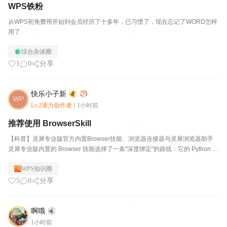
WPS铁粉
从WPS初免费用开始到会员经历了十多年，已习惯了，现在忘记了WORD怎样
用了
综合杂谈圈
1
0
分享
快乐小子新
Lv.2潜力创作者
|
1小时前
推荐使用 BrowserSkill
【科普】灵犀专业版官方内置Browser技能、浏览器连接器与灵犀浏览器助手
灵犀专业版内置的 Browser 技能选择了一条"深度绑定"的路线：它的 Python 层
通过 SKILL_PATH 环境变量（由灵犀桌面端注入）定位技能目录，加载 CDP
WPS知识圈
客户端，...
5
0
分享
啊哦
1小时前