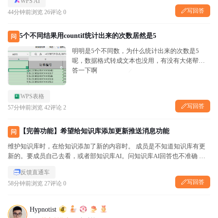
WPS AI
写回答
44分钟前
浏览 26
评论 0
5个不同结果用countif统计出来的次数居然是5
问
明明是5个不同数，为什么统计出来的次数是5
呢，数据格式转成文本也没用，有没有大佬帮解
答一下啊
WPS表格
写回答
57分钟前
浏览 42
评论 2
【完善功能】希望给知识库添加更新推送消息功能
问
维护知识库时，在给知识添加了新的内容时。 成员是不知道知识库有更
新的。要成员自己去看，或者部知识库AI。问知识库AI回答也不准确 我
就希望给知识库添加更新推送消息功能，具体要做到什么程度我也清楚
反馈直通车
还希望有自动的日志功能。比如按日期汇总文件，分成两类：修改的...
写回答
58分钟前
浏览 27
评论 0
Hypnotist