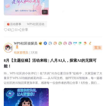
3+
活动赛事
WPS社区活动
43
11
分享
WPS社区侦探员
置顶
社区管理员
|
3天前
8月【主题征稿】活动来啦 | 八月AI人，探索AI的无限可
能！
Hi，WPS 社区的小伙伴们！在7月的"AI办公夏日分享"征稿中，大家贡献了大
量关于WPS AI功能的精彩内容——从AI写文档、做PPT到AI智能体，每一篇都
让社区的AI知识库更加丰富。感谢每一位创作者的用心分享！8月份，我们把主
题扩展到更广阔的AI世界！...