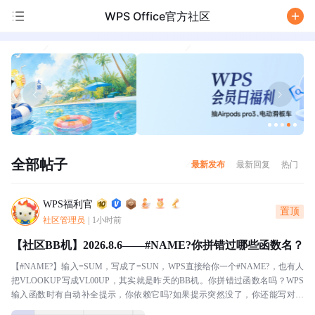
WPS Office官方社区
/
全部帖子
最新发布
最新回复
热门
WPS福利官
置顶
社区管理员
|
1小时前
【社区BB机】2026.8.6——#NAME?你拼错过哪些函数名？
【#NAME?】输入=SUM，写成了=SUN，WPS直接给你一个#NAME?，也有人
把VLOOKUP写成VL00UP，其实就是昨天的BB机。你拼错过函数名吗？WPS
输入函数时有自动补全提示，你依赖它吗?如果提示突然没了，你还能写对几
个?本BB机分享：我十分...