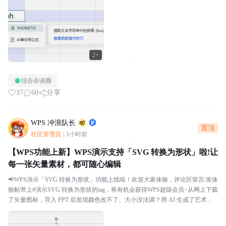
2+
综合杂谈圈
37
60
分享
WPS 冲浪队长
置顶
社区管理员
|
1小时前
【WPS功能上新】WPS演示支持「SVG 转换为形状」啦!让
每一张矢量素材，都可随心编辑
📢WPS演示「SVG 转换为形状」功能上线啦！欢迎大家体验，评论区留言/发体
验帖带上#演示SVG 转换为形状的tag，将有机会获得WPS超级会员~从网上下载
了矢量图标，导入 PPT 后发现颜色改不了、大小没法调？用 AI 生成了艺术字 S
VG，想微调某个笔...