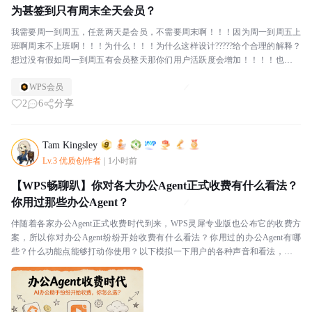
为甚签到只有周末全天会员？
我需要周一到周五，任意两天是会员，不需要周末啊！！！因为周一到周五上
班啊周末不上班啊！！！为什么！！！为什么这样设计?????给个合理的解释？
想过没有假如周一到周五有会员整天那你们用户活跃度会增加！！！！也会有
新用户的参与！！！
WPS会员
2
6
分享
Tam Kingsley
Lv.3 优质创作者
|
1小时前
【WPS畅聊趴】你对各大办公Agent正式收费有什么看法？
你用过那些办公Agent？
伴随着各家办公Agent正式收费时代到来，WPS灵犀专业版也公布它的收费方
案，所以你对办公Agent纷纷开始收费有什么看法？你用过的办公Agent有哪
些？什么功能点能够打动你使用？以下模拟一下用户的各种声音和看法，有符
合你想法的吗？收费篇💡用户一：我连它怎...