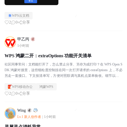
WPS云文档
2
0
分享
甲乙丙
1小时前
WPS 鸿蒙二开：extraOptions 功能开关清单
社区同事常问：文档能打开了，怎么禁止分享、另存为或打印？在 WPS Open S
DK 鸿蒙对接里，这些细粒度控制挂在同一次打开请求的 extraOptions 上，不必
另走一套接口。下文按清单写，方便对照联调与真机点菜单验收。细节以官方
对接文档为准。能力落...
WPS移动办公
鸿蒙WPS
2
0
分享
Wing
Lv.1 新人创作者
|
1小时前
灵犀灵点消耗异常