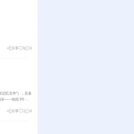
分享
0
0
取记忆文件"），且多
——包括 P0 级
分享
2
0