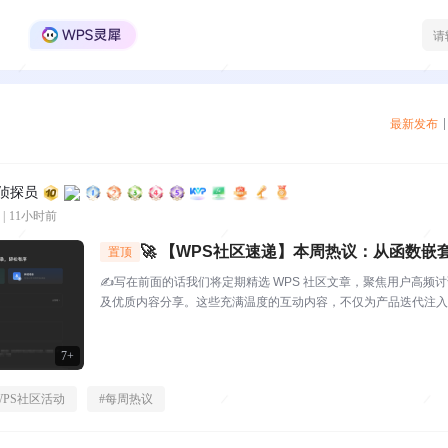
WPS Office官方社区
最新发布
区侦探员
|
11小时前
🚀 【WPS社区速递】本周热议：从函数嵌
置顶
这期社区创作者太会了！
✍️写在前面的话我们将定期精选 WPS 社区文章，聚焦用户高频
及优质内容分享。这些充满温度的互动内容，不仅为产品迭代注入
起官方与用户的双向沟通桥梁，每一份分享都值得被看见与珍视。⭐
S社区（bbs.wps....
7+
WPS社区活动
#
每周热议