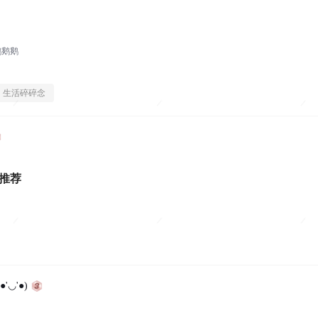
鹅鹅鹅
生活碎碎念
 值得推荐
'◡'●)