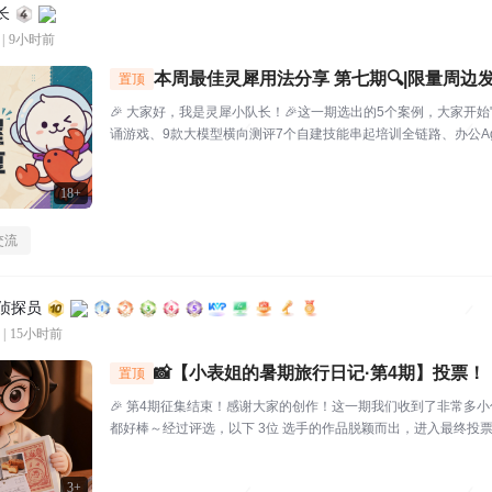
长
|
9小时前
本周最佳灵犀用法分享 第七期🔍|限量周边发
置顶
🎉 大家好，我是灵犀小队长！🎉这一期选出的5个案例，大家开始
诵游戏、9款大模型横向测评7个自建技能串起培训全链路、办公Ag
犀还能杀毒查木马一起来看看这一期的硬核实践——👤墨云轩一
挥，给儿子做了个古诗背...
18+
交流
区侦探员
|
15小时前
📸【小表姐的暑期旅行日记·第4期】投票！
置顶
🎉 第4期征集结束！感谢大家的创作！这一期我们收到了非常多
都好棒～经过评选，以下 3位 选手的作品脱颖而出，进入最终投票！
品编号.01：【故宫月色·手帐拾光】创作者：帅羊帅提示词/思路
装，坐在在家中的书...
3+