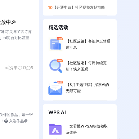
10
【开通申请】社区视频发帖功能
放中🎉
精选活动
"研究"灵犀了古诗背
ent同台对比甚至灵
【社区反馈】各组件反馈通
句话让灵犀自由发
道汇总
【社区速递】每周持续更
分享
13
5
新！快来围观
【8月主题征稿】探索AI的
无限可能
WPS AI
小伙伴的作品，每一张
️ 入选作品🔴作
一文看懂WPSAI权益领取
：小表姐穿着家居
及体验