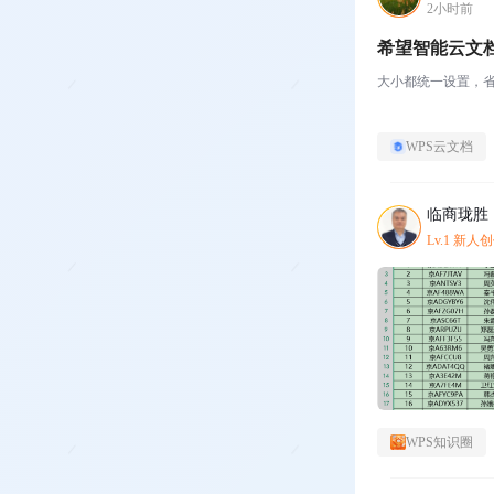
2小时前
希望智能云文
大小都统一设置，
WPS云文档
临商珑胜
Lv.1 新人
WPS知识圈