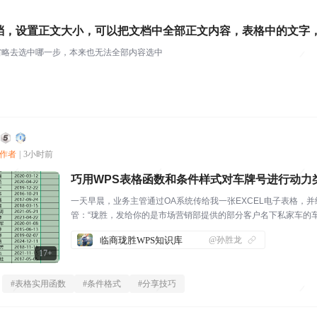
档，设置正文大小，可以把文档中全部正文内容，表格中的文字
省略去选中哪一步，本来也无法全部内容选中
创作者
|
3小时前
巧用WPS表格函数和条件样式对车牌号进行动力
一天早晨，业务主管通过OA系统传给我一张EXCEL电子表格，并给
管：“珑胜，发给你的是市场营销部提供的部分客户名下私家车的
下，把燃油车和新能源车的动力类型抽取出来，作为以后拓展客户
临商珑胜WPS知识库
@孙胜龙
力的参考依据。”我：“这...
17+
#
表格实用函数
#
条件格式
#
分享技巧