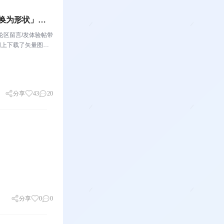
换为形状」啦!
论区留言/发体验帖带
从网上下载了矢量图
字 SVG，想微调某
分享
43
20
分享
0
0