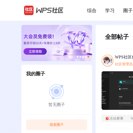
综合
学习
圈子
/
全部帖子
WPS社
社区管理员
我的圈子
暂无圈子
活动赛事
搜索圈子