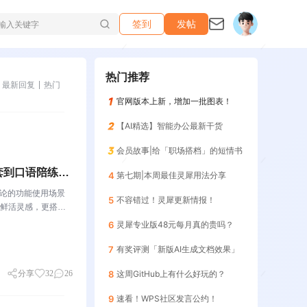
签到
发帖
热门推荐
最新回复
热门
官网版本上新，增加一批图表！
【AI精选】智能办公最新干货
会员故事|给「职场搭档」的短情书
套到口语陪练，
4
第七期|本周最佳灵犀用法分享
讨论的功能使用场景
5
不容错过！灵犀更新情报！
鲜活灵感，更搭建
关于WPS社区WP
6
灵犀专业版48元每月真的贵吗？
7
有奖评测「新版AI生成文档效果」
分享
32
26
8
这周GitHub上有什么好玩的？
9
速看！WPS社区发言公约！