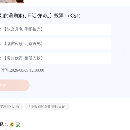
姐的暑期旅行日记·第4期】投票！
(3选1)
1：【故宫月色·手帐拾光】
2：【临窗夜读·北京再见】
3：【暖灯伏案·相册入秋】
间:2026/08/09 12:00:00
投票
WPS社区活动
#
小表姐的暑期旅行日记
浪队长