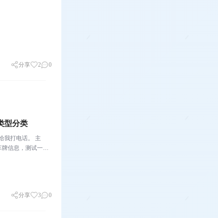
，
分享
2
0
类型分类
我打电话。 主
车牌信息，测试一
资源、增强获客能
分享
3
0