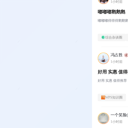
1小时前
嘟嘟嘟鹅鹅鹅
嘟嘟嘟得得得鹅鹅
综合杂谈圈
冯占胜
1小时前
好用 实惠
好用 实惠 值得推荐
WPS知识圈
一个笑脸(●
1小时前