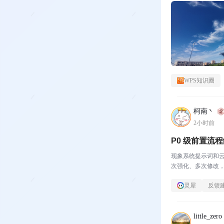
WPS知识圈
柯南丶
2小时前
P0 级前置流
现象系统提示词和云
次强化、多次修改，
规则——是平铺并列的
灵犀
反馈
little_zero