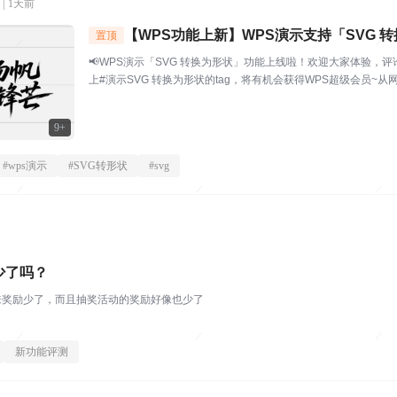
|
1天前
【WPS功能上新】WPS演示支持「SVG 转
置顶
让每一张矢量素材，都可随心编辑
📢WPS演示「SVG 转换为形状」功能上线啦！欢迎大家体验，评
上#演示SVG 转换为形状的tag，将有机会获得WPS超级会员~
标，导入 PPT 后发现颜色改不了、大小没法调？用 AI 生成了艺术
个笔...
9+
#
wps演示
#
SVG转形状
#
svg
少了吗？
来奖励少了，而且抽奖活动的奖励好像也少了
新功能评测