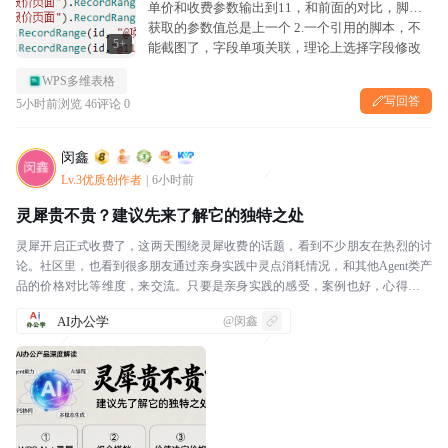
单价和收费参数输出到11，和前面的对比，脚本
获取的参数值总是上一个 2.一个引用的脚本，不
5+
能截图了，字段单项关联，理论上选择字段修改
会通过脚本把后面的数据自动填充进来，实际上
WPS多维表格
选择字段修改后，后面没有填充，把选择...
写回答
5小时前
浏览 46
评论 0
闵鑫
Lv.3优质创作者
|
6小时前
灵犀贵不贵？建议先来了解它的独特之处
灵犀开启正式收费了，这两天围绕灵犀收费的话题，看到不少朋友在热烈的讨
论。社区里，也看到很多朋友通过亲身实践中灵点消耗情况，和其他Agent类产
品的价格对比等维度，来交流。只要是亲身实践的感受，案例也好，心得体会
也好，拿出来交流讨论，我觉得是非常好的。学习成...
AI办公学
@闵鑫