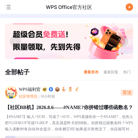
WPS Office官方社区
/
全部帖子
最新发布
最新回复
热门
WPS福利官
置顶
社区管理员
|
18小时前
【社区BB机】2026.8.6——#NAME?你拼错过哪些函数名？
【#NAME?】输入=SUM，写成了=SUN，WPS直接给你一个#NAME?，也有人
把VLOOKUP写成VL00UP，其实就是昨天的BB机。你拼错过函数名吗？WPS
输入函数时有自动补全提示，你依赖它吗?如果提示突然没了，你还能写对几
个?本BB机分享：我十分...