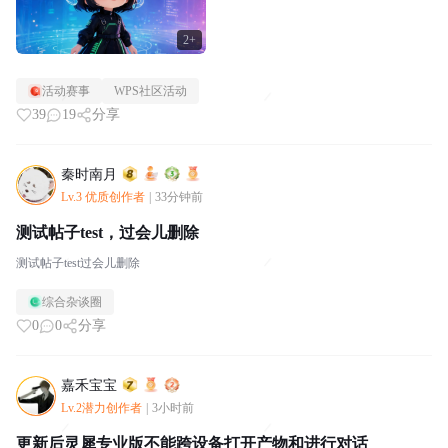
2+
活动赛事
WPS社区活动
39
19
分享
秦时南月
Lv.3 优质创作者
|
33分钟前
测试帖子test，过会儿删除
测试帖子test过会儿删除
综合杂谈圈
0
0
分享
嘉禾宝宝
Lv.2潜力创作者
|
3小时前
更新后灵犀专业版不能跨设备打开产物和进行对话