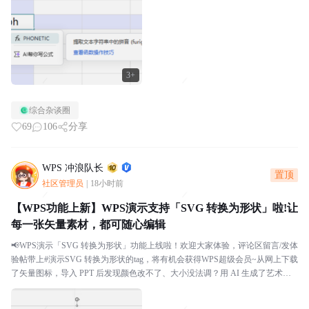
3+
综合杂谈圈
69
106
分享
WPS 冲浪队长
置顶
社区管理员
|
18小时前
【WPS功能上新】WPS演示支持「SVG 转换为形状」啦!让
每一张矢量素材，都可随心编辑
📢WPS演示「SVG 转换为形状」功能上线啦！欢迎大家体验，评论区留言/发体
验帖带上#演示SVG 转换为形状的tag，将有机会获得WPS超级会员~从网上下载
了矢量图标，导入 PPT 后发现颜色改不了、大小没法调？用 AI 生成了艺术字 S
VG，想微调某个笔...