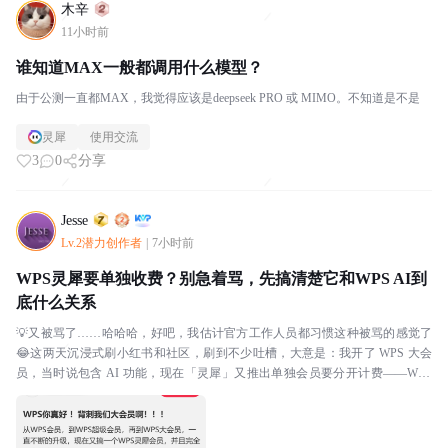
木辛
11小时前
谁知道MAX一般都调用什么模型？
由于公测一直都MAX，我觉得应该是deepseek PRO 或 MIMO。不知道是不是
灵犀
使用交流
3
0
分享
Jesse
Lv.2潜力创作者
|
7小时前
WPS灵犀要单独收费？别急着骂，先搞清楚它和WPS AI到
底什么关系
💡又被骂了……哈哈哈，好吧，我估计官方工作人员都习惯这种被骂的感觉了
😂这两天沉浸式刷小红书和社区，刷到不少吐槽，大意是：我开了 WPS 大会
员，当时说包含 AI 功能，现在「灵犀」又推出单独会员要分开计费——WPS
风评越来越差，果然是有原因的！说实话，我...