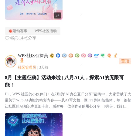
3+
活动赛事
WPS社区活动
46
14
分享
WPS社区侦探员
置顶
社区管理员
|
3天前
8月【主题征稿】活动来啦 | 八月AI人，探索AI的无限可
能！
Hi，WPS 社区的小伙伴们！在7月的"AI办公夏日分享"征稿中，大家贡献了大
量关于WPS AI功能的精彩内容——从AI写文档、做PPT到AI智能体，每一篇都
让社区的AI知识库更加丰富。感谢每一位创作者的用心分享！8月份，我们把主
题扩展到更广阔的AI世界！...