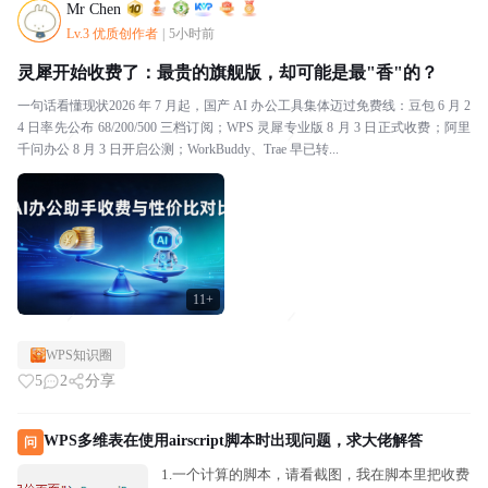
Mr Chen
Lv.3 优质创作者
|
5小时前
灵犀开始收费了：最贵的旗舰版，却可能是最"香"的？
一句话看懂现状2026 年 7 月起，国产 AI 办公工具集体迈过免费线：豆包 6 月 2
4 日率先公布 68/200/500 三档订阅；WPS 灵犀专业版 8 月 3 日正式收费；阿里
千问办公 8 月 3 日开启公测；WorkBuddy、Trae 早已转...
11+
WPS知识圈
5
2
分享
WPS多维表在使用airscript脚本时出现问题，求大佬解答
问
1.一个计算的脚本，请看截图，我在脚本里把收费