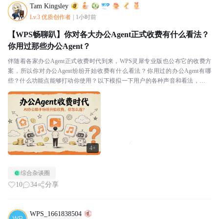
Tam Kingsley
Lv.3 优质创作者
|
1小时前
【WPS畅聊趴】你对各大办公Agent正式收费有什么看法？
你用过那些办公Agent？
伴随着各家办公Agent正式收费时代到来，WPS灵犀专业版也公布它的收费方
案，所以你对办公Agent纷纷开始收费有什么看法？你用过的办公Agent有哪
些？什么功能点能够打动你使用？以下模拟一下用户的各种声音和看法，有符
合你想法的吗？收费篇💡用户一：我连它怎...
4+
综合杂谈圈
10
34
分享
WPS_1661838504