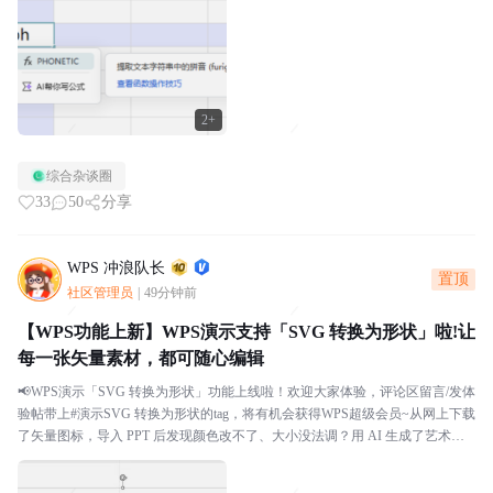
2+
综合杂谈圈
33
50
分享
WPS 冲浪队长
置顶
社区管理员
|
49分钟前
【WPS功能上新】WPS演示支持「SVG 转换为形状」啦!让
每一张矢量素材，都可随心编辑
📢WPS演示「SVG 转换为形状」功能上线啦！欢迎大家体验，评论区留言/发体
验帖带上#演示SVG 转换为形状的tag，将有机会获得WPS超级会员~从网上下载
了矢量图标，导入 PPT 后发现颜色改不了、大小没法调？用 AI 生成了艺术字 S
VG，想微调某个笔...