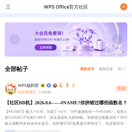
WPS Office官方社区
/
全部帖子
最新发布
最新回复
热门
WPS福利官
置顶
社区管理员
|
1小时前
【社区BB机】2026.8.6——#NAME?你拼错过哪些函数名？
【#NAME?】输入=SUM，写成了=SUN，WPS直接给你一个#NAME?，也有人
把VLOOKUP写成VL00UP，其实就是昨天的BB机。你拼错过函数名吗？WPS
输入函数时有自动补全提示，你依赖它吗?如果提示突然没了，你还能写对几
个?本BB机分享：我十分...