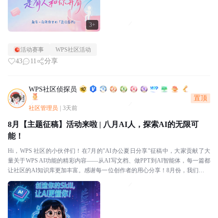
3+
活动赛事
WPS社区活动
43
11
分享
WPS社区侦探员
置顶
社区管理员
|
3天前
8月【主题征稿】活动来啦 | 八月AI人，探索AI的无限可
能！
Hi，WPS 社区的小伙伴们！在7月的"AI办公夏日分享"征稿中，大家贡献了大
量关于WPS AI功能的精彩内容——从AI写文档、做PPT到AI智能体，每一篇都
让社区的AI知识库更加丰富。感谢每一位创作者的用心分享！8月份，我们把主
题扩展到更广阔的AI世界！...