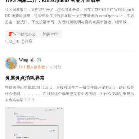
WPS 鸿蒙二开：extraOptions 功能开关清单
社区同事常问：文档能打开了，怎么禁止分享、另存为或打印？在 WPS Open S
DK 鸿蒙对接里，这些细粒度控制挂在同一次打开请求的 extraOptions 上，不必
另走一套接口。下文按清单写，方便对照联调与真机点菜单验收。细节以官方
对接文档为准。能力落...
WPS移动办公
鸿蒙WPS
2
0
分享
Wing
Lv.1 新人创作者
|
1小时前
灵犀灵点消耗异常
在群聊里@灵犀就消耗102点，直接对话生产一份文件却只消耗5点，这到底是
什么逻辑。。。。。。而且我这个群里也是有命名的啊，为什么变动明细显示
未命名会话？？？