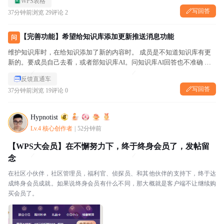
WPS表格
写回答
37分钟前
浏览 29
评论 2
【完善功能】希望给知识库添加更新推送消息功能
问
维护知识库时，在给知识添加了新的内容时。 成员是不知道知识库有更
新的。要成员自己去看，或者部知识库AI。问知识库AI回答也不准确 我
就希望给知识库添加更新推送消息功能，具体要做到什么程度我也清楚
反馈直通车
还希望有自动的日志功能。比如按日期汇总文件，分成两类：修改的...
写回答
37分钟前
浏览 19
评论 0
Hypnotist
Lv.4 核心创作者
|
52分钟前
【WPS大会员】在不懈努力下，终于终身会员了，发帖留
念
在社区小伙伴，社区管理员，福利官、侦探员、和其他伙伴的支持下，终于达
成终身会员成就。如果说终身会员有什么不同，那大概就是客户端不让继续购
买会员了。