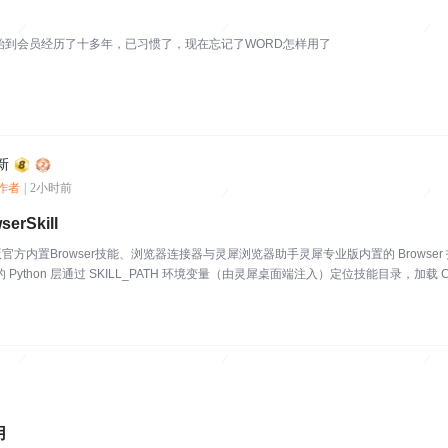
始到会员经历了十多年，已习惯了，现在忘记了WORD怎样用了
新
创作者
|
2小时前
erSkill
方内置Browser技能、浏览器连接器与灵犀浏览器助手灵犀专业版内置的 Browser
Python 层通过 SKILL_PATH 环境变量（由灵犀桌面端注入）定位技能目录，加载 CD
用