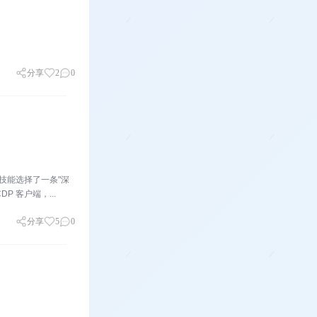
分享
2
0
 技能选择了一条"深
P 客户端，...
分享
5
0