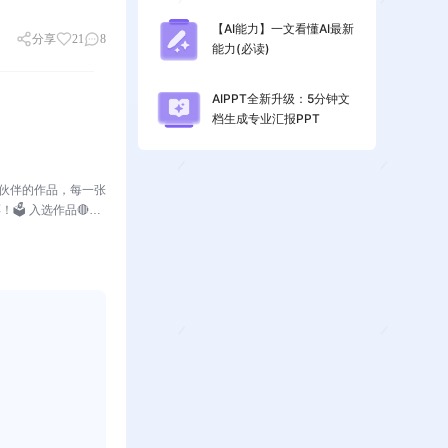
【AI能力】一文看懂AI最新
分享
21
8
能力(必读)
AIPPT全新升级：5分钟文
档生成专业汇报PPT
小伙伴的作品，每一张
️ 入选作品🔴作
：小表姐穿着家居