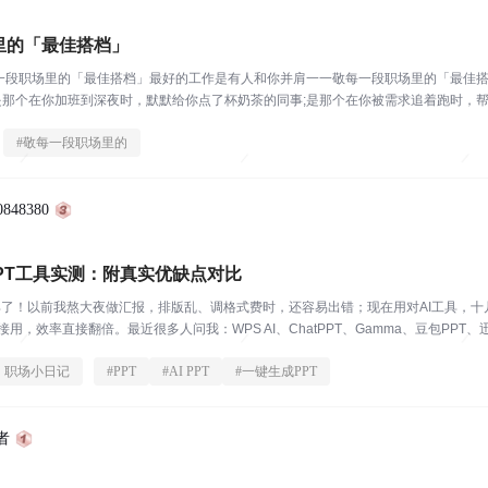
里的「最佳搭档」
每一段职场里的「最佳搭档」最好的工作是有人和你并肩一一敬每一段职场里的「最佳
-是那个在你加班到深夜时，默默给你点了杯奶茶的同事;是那个在你被需求追着跑时，
格里有个公式...
#
敬每一段职场里的
848380
 PPT工具实测：附真实优缺点对比
具了！以前我熬大夜做汇报，排版乱、调格式费时，还容易出错；现在用对AI工具，十
用，效率直接翻倍。最近很多人问我：WPS AI、ChatPPT、Gamma、豆包PPT、迅
职场小日记
#
PPT
#
AI PPT
#
一键生成PPT
者