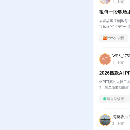
1小时前
敬每一段职场
会员故事征稿|敬
过这样的"搭子"一
经理;是那个看到你表
WPS知识圈
WPS_1750
1小时前
2026四款AI
做PPT真的太挑工
T，简单微调就能直接
么选？说实...
综合杂谈圈
消防职业
2小时前