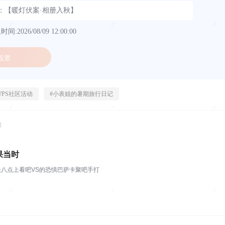
3：【暖灯伏案·相册入秋】
间:2026/08/09 12:00:00
投票
WPS社区活动
#
小表姐的暑期旅行日记
果当时
八点上看吧VS的恐惧巴萨卡聚吧手打