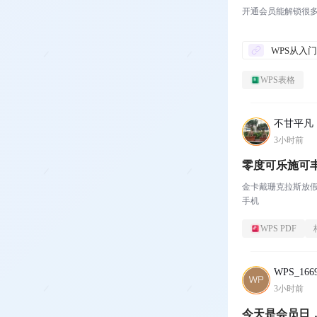
开通会员能解锁很
WPS表格
不甘平凡
3小时前
零度可乐施可
金卡戴珊克拉斯放
手机
WPS PDF
WPS_1669
3小时前
今天是会员日