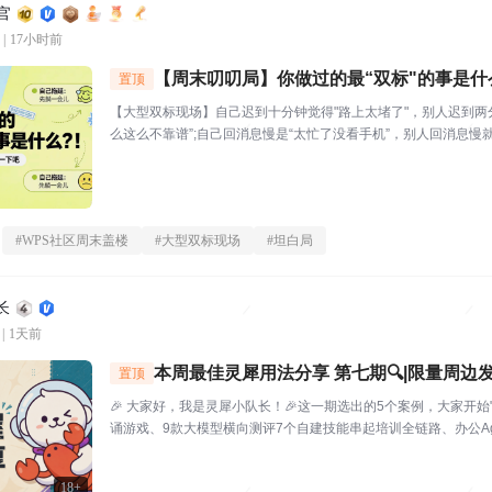
官
|
17小时前
【周末叨叨局】你做过的最“双标"的事是什
置顶
【大型双标现场】自己迟到十分钟觉得"路上太堵了"，别人迟到两
么这么不靠谱”;自己回消息慢是“太忙了没看手机”，别人回消息慢就
🔥玩法："我对自己___________,但对别人__________。
坦...
#
WPS社区周末盖楼
#
大型双标现场
#
坦白局
长
|
1天前
本周最佳灵犀用法分享 第七期🔍|限量周边发
置顶
🎉 大家好，我是灵犀小队长！🎉这一期选出的5个案例，大家开始
诵游戏、9款大模型横向测评7个自建技能串起培训全链路、办公Ag
犀还能杀毒查木马一起来看看这一期的硬核实践——👤墨云轩一
挥，给儿子做了个古诗背...
18+