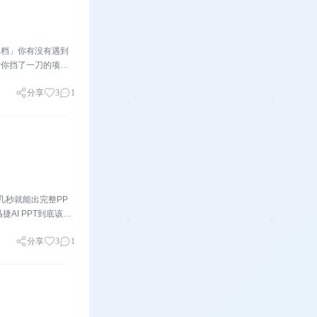
搭档」你有没有遇到
帮你挡了一刀的项目
分享
3
1
几秒就能出完整PP
捷AI PPT到底该怎
分享
3
1