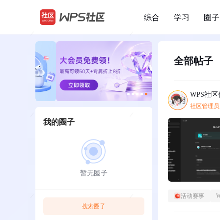
综合
学习
圈子
/
全部帖子
WPS社
社区管理员
我的圈子
暂无圈子
活动赛事
搜索圈子