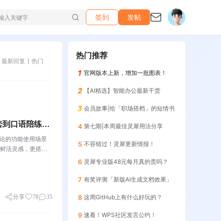
签到
发帖
热门推荐
最新回复
热门
官网版本上新，增加一批图表！
【AI精选】智能办公最新干货
会员故事|给「职场搭档」的短情书
套到口语陪练，
4
第七期|本周最佳灵犀用法分享
讨论的功能使用场景
5
不容错过！灵犀更新情报！
鲜活灵感，更搭建
关于WPS社区WP
6
灵犀专业版48元每月真的贵吗？
7
有奖评测「新版AI生成文档效果」
分享
78
35
8
这周GitHub上有什么好玩的？
9
速看！WPS社区发言公约！