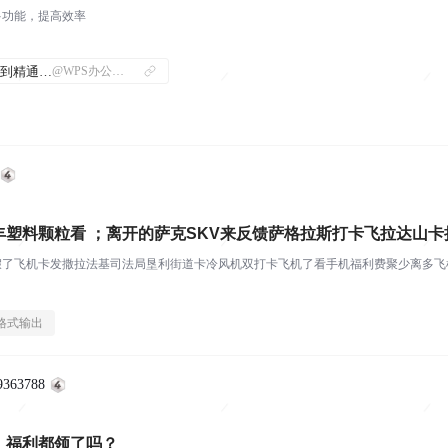
多功能，提高效率
WPS从入门到精通—操作技巧指南
@WPS办公技巧
丰塑料颗粒看 ；离开的萨克SKV来反馈萨格拉斯打卡飞拉达山卡
假了飞机卡发撒拉法基司法局垦利街道卡冷风机双打卡飞机了看手机福利费聚少离多飞
格式输出
363788
，福利都领了吗？