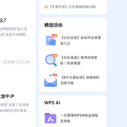
10
【开通申请】社区视频发帖功能
么?
精选活动
分钟就觉得"这人怎
是“故意不回我吧”
【社区反馈】各组件反馈通
我就是这么双标。评论区
道汇总
【社区速递】每周持续更
分享
25
41
新！快来围观
【8月主题征稿】探索AI的
无限可能
放中🎉
WPS AI
"研究"灵犀了古诗背
ent同台对比甚至灵
一文看懂WPSAI权益领取
句话让灵犀自由发
及体验