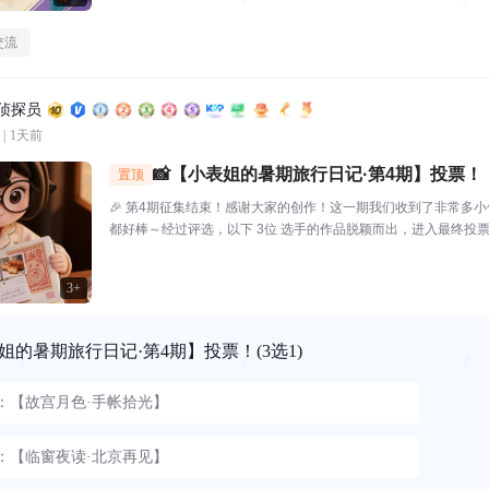
交流
区侦探员
|
1天前
📸【小表姐的暑期旅行日记·第4期】投票！
置顶
🎉 第4期征集结束！感谢大家的创作！这一期我们收到了非常多
都好棒～经过评选，以下 3位 选手的作品脱颖而出，进入最终投票！
品编号.01：【故宫月色·手帐拾光】创作者：帅羊帅提示词/思路
装，坐在在家中的书...
3+
姐的暑期旅行日记·第4期】投票！
(3选1)
1：【故宫月色·手帐拾光】
2：【临窗夜读·北京再见】