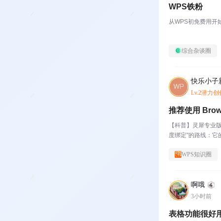
WPS铁粉
从WPS初免费用开
综合杂谈圈
快乐小子
Lv.2潜力
推荐使用 Brows
【科普】灵犀专业版官
度绑定"的路线：它的 
WPS知识圈
啊哦
3小时前
表格功能很好