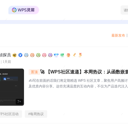
WPS Office官方社区
最新发布
区侦探员
|
1天前
🚀 【WPS社区速递】本周热议：从函数嵌
置顶
这期社区创作者太会了！
✍️写在前面的话我们将定期精选 WPS 社区文章，聚焦用户高频
及优质内容分享。这些充满温度的互动内容，不仅为产品迭代注入
起官方与用户的双向沟通桥梁，每一份分享都值得被看见与珍视。⭐
S社区（bbs.wps....
7+
WPS社区活动
#
每周热议