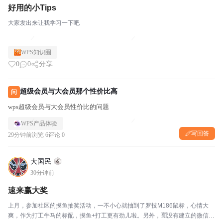
好用的小Tips
大家发出来让我学习一下吧
WPS知识圈
0
0
分享
超级会员与大会员那个性价比高
问
wps超级会员与大会员性价比的问题
WPS产品体验
写回答
29分钟前
浏览 6
评论 0
大国民
30分钟前
速来赢大奖
上月，参加社区的摸鱼抽奖活动，一不小心就抽到了罗技M186鼠标，心情大
爽，作为打工牛马的标配，摸鱼+打工更有劲儿啦。另外，🈶没有建立的微信摸