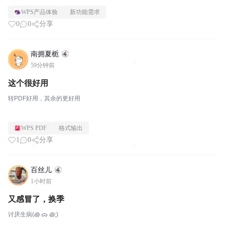
鱼党的群啊，请告知，谢谢。
WPS产品体验
新功能需求
0
0
分享
南拥夏栀
59分钟前
这个很好用
转PDF好用，其余的更好用
WPS PDF
格式输出
1
0
分享
百丝儿
1小时前
又感冒了，换季
讨厌生病(꩜ ᯅ ꩜;)⁭