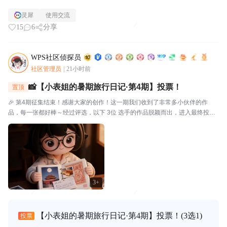
灵犀
使用交流
15
6
分享
WPS社区侦探员
社区管理员
|
21小时前
📸【小表姐的暑期旅行日记·第4期】投票！
置顶
🎉 第4期征集结束！感谢大家的创作！这一期我们收到了非常多小伙伴的作
品，每一张都好棒～经过评选，以下 3位 选手的作品脱颖而出，进入最终投
票！🗳️ 入选作品🔴作品编号.01：【故宫月色·手帐拾光】创作者：帅羊帅提示
词/思路：小表姐穿着家居装，坐在在家中的书...
3+
【小表姐的暑期旅行日记·第4期】投票！
(3选1)
投票