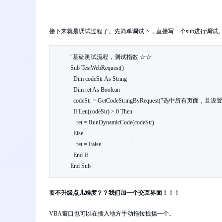
接下来就是调试过程了。先简单调试下，直接写一个sub进行调试
' 基础测试流程，测试指数 ☆☆

Sub TestWebRequest()

  Dim codeStr As String    

  Dim ret As Boolean    

  codeStr = GetCodeStringByRequest("选中所有页面，且设置文本颜色为红色")    

  If Len(codeStr) > 0 Then

    ret = RunDynamicCode(codeStr)

  Else

    ret = False

  End If    

End Sub
要不升级点儿难度？？我们加一个交互界面！！！
VBA窗口也可以在插入地方手动拖拉拽搞一个。