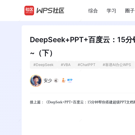
综合
学习
圈子
/
DeepSeek+PPT+百度云：
~（下）
#
DeepSeek
#
VBA
#
ChatPPT
#
靠谱AI办公WPS
安少
接上篇：《DeepSeek+PPT+百度云：15分钟帮你搭建超级PP