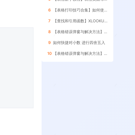
6
【表格打印技巧合集】如何使用表格的 分页预览功能
7
【查找和引用函数】XLOOKUP函数的 使用方法
8
【表格错误弹窗与解决方法】如何处理引用其它表格 数据更新的提示框
9
如何快捷对小数 进行四舍五入
10
【表格错误弹窗与解决方法】如何删除表格内的 空格和空白字符