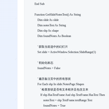
End Sub

Function GetSlideNotesText() As String

    Dim slide As slide

    Dim notesText As String

    Dim shp As shape

    Dim foundNotes As Boolean

    ' 获取当前选中的幻灯片

    Set slide = ActiveWindow.Selection.SlideRange(1)

    ' 初始化标志

    foundNotes = False

    ' 遍历备注页中的所有形状

    For Each shp In slide.NotesPage.Shapes

        ' 检查形状是否有文本框并且包含文本

        If shp.HasTextFrame And shp.TextFrame.HasText Then

            notesText = shp.TextFrame.textRange.Text

            foundNotes = True
