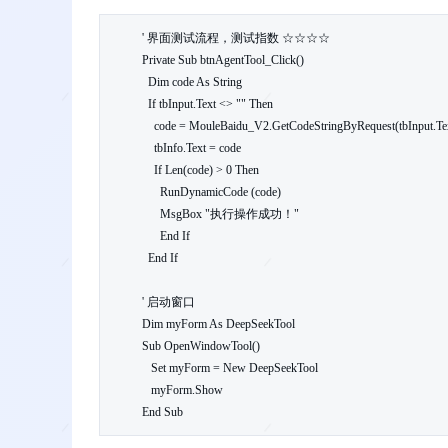
' 界面测试流程，测试指数 ☆☆☆☆

Private Sub btnAgentTool_Click()

  Dim code As String

  If tbInput.Text <> "" Then

    code = MouleBaidu_V2.GetCodeStringByRequest(tbInput.Text)

    tbInfo.Text = code

    If Len(code) > 0 Then

      RunDynamicCode (code)

      MsgBox "执行操作成功！"

      End If

  End If

' 启动窗口

Dim myForm As DeepSeekTool

Sub OpenWindowTool()

   Set myForm = New DeepSeekTool

   myForm.Show    

End Sub