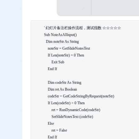
' 幻灯片备注栏操作流程，测试指数 ☆☆☆☆☆

Sub NoteAsAIInput()

  Dim noteStr As String

    noteStr = GetSlideNotesText

    If Len(noteStr) = 0 Then

        Exit Sub

    End If

    Dim codeStr As String

    Dim ret As Boolean

    codeStr = GetCodeStringByRequest(noteStr)    

    If Len(codeStr) > 0 Then

        ret = RunDynamicCode(codeStr)

        SetSlideNotesText (codeStr)

    Else

        ret = False

    End If        
