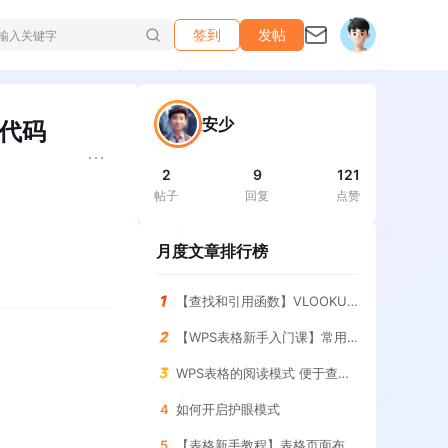
签到
发帖
安少
源代码
2
9
121
帖子
回复
点赞
月度文章排行榜
【查找和引用函数】VLOOKUP函数 查询指定条件的结果
【WPS表格新手入门课】常用求和函数 SUM函数
WPS表格的阅读模式 便于查找表格
4
如何开启护眼模式
5
【表格新手教程】表格页面布局 调整与设置