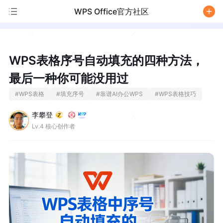
WPS Office官方社区
/
WPS表格序号自动填充的四种方法，
最后一种你可能没用过
#
WPS表格
#
填充序号
#
靠谱AI办公WPS
#
WPS表格技巧
李攀登
Lv.4 核心创作者