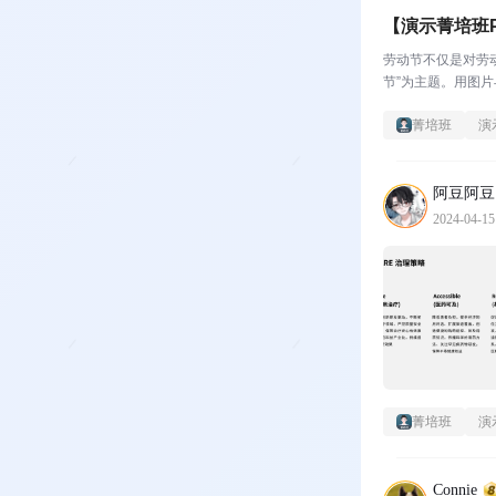
【演示菁培班
劳动节不仅是对劳
节”为主题。用图片
菁培班
演
阿豆阿豆
2024-04-15
菁培班
演
Connie