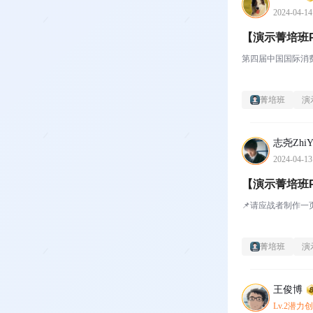
2024-04-14
【演示菁培班
第四届中国国际消
菁培班
演
志尧ZhiY
2024-04-13
【演示菁培班
📌请应战者制作
菁培班
演
王俊博
Lv.2潜力