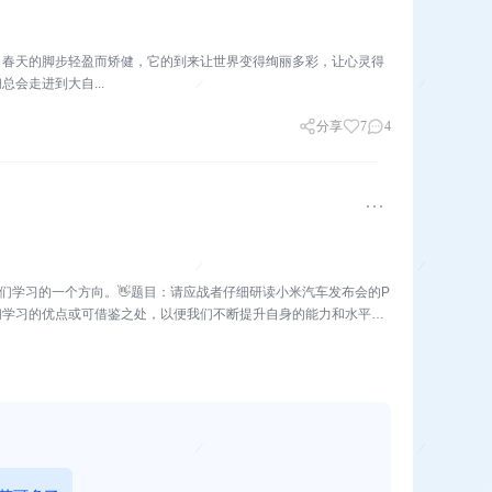
。春天的脚步轻盈而矫健，它的到来让世界变得绚丽多彩，让心灵得
会走进到大自...
分享
7
4
我们学习的一个方向。👋题目：请应战者仔细研读小米汽车发布会的P
们学习的优点或可借鉴之处，以便我们不断提升自身的能力和水平。