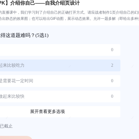
PK】介绍你自己——自我介绍页设计
近的直播课中，我们学习到了介绍自己的正确打开方式。请应战者制作1页介绍自己的幻
出静态的效果图；也可以给出GIF动图，展示动态效果。允许一题多解（即给出多种美化
觉得这道题难吗？
(5选1)
0
起来比较吃力
2
是需要花一定时间
0
做起来比较快
0
展开查看更多选项
已截止