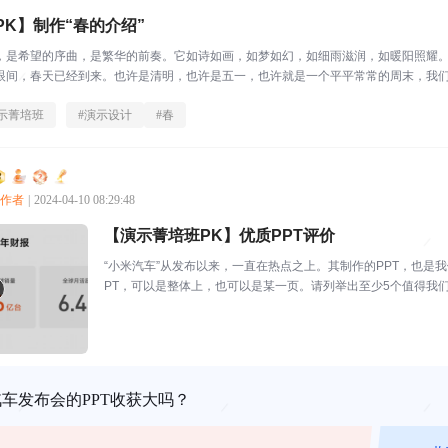
K】制作“春的介绍”
，是希望的序曲，是繁华的前奏。它如诗如画，如梦如幻，如细雨滋润，如暖阳照耀
眼间，春天已经到来。也许是清明，也许是五一，也许就是一个平平常常的周末，我们总
示菁培班
#
演示设计
#
春
创作者
|
2024-04-10 08:29:48
【演示菁培班PK】优质PPT评价
“小米汽车”从发布以来，一直在热点之上。其制作的PPT，也是
PT，可以是整体上，也可以是某一页。请列举出至少5个值得我
（下方是参考的导...
车发布会的PPT收获大吗？