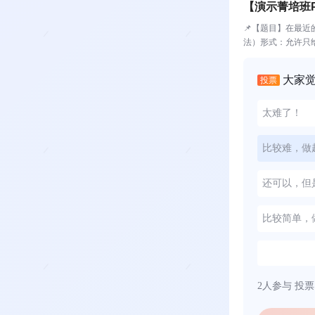
【演示菁培班
📌【题目】在最
法）形式：允许只给
大家
投票
太难了！
比较难，做
还可以，但
比较简单，
2人参与
投票