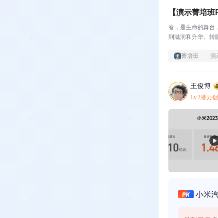
【演示菁培班P
春，是生命的舞台
到滋润和升华。转
菁培班
演
王俊博
Lv.2潜力
小米汽