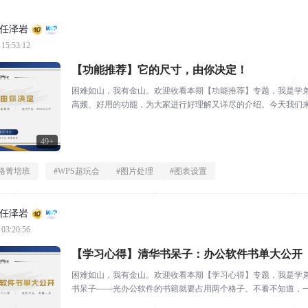
任泽岩
 15:53:12
【功能推荐】它的尺寸，由你决定！
困难如山，我有金山。欢迎收看本期【功能推荐】专题，我是学弟
高频、好用的功能，为大家进行好理解又详尽的介绍。今天我们来
寸？！当然是文档中那些...
49+
格菁培班
#
WPS超玩会
#
图片处理
#
图表设置
任泽岩
 03:20:56
【学习心得】清华书呆子：办公软件书单大公开
困难如山，我有金山。欢迎收看本期【学习心得】专题，我是学
书呆子——光办公软件的书籍就要占用两个格子。不看不知道，
知名平台合著的各类精华，...