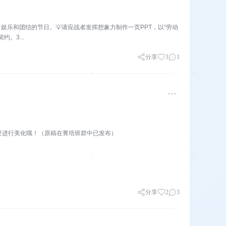
乐和团结的节日。💡请应战者发挥想象力制作一页PPT，以“劳动
。3...
分享
3
1
要进行美化哦！（原稿在菁培班群中已发布）
分享
2
3