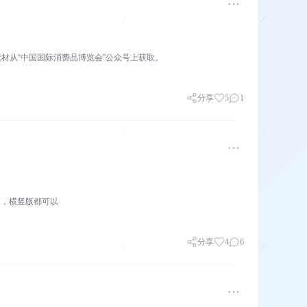
材从“中国国际消费品博览会”公众号上获取。
分享
5
1
巧，横竖版都可以
分享
4
6