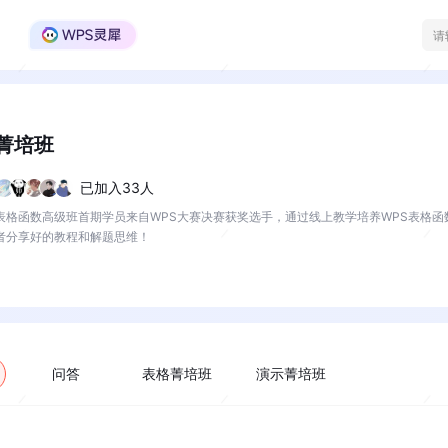
WPS Office官方社区
菁培班
已加入33人
表格函数高级班首期学员来自WPS大赛决赛获奖选手，通过线上教学培养WPS表格
者分享好的教程和解题思维！
问答
表格菁培班
演示菁培班