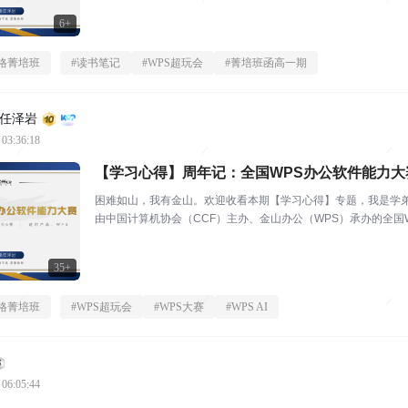
6+
格菁培班
#
读书笔记
#
WPS超玩会
#
菁培班函高一期
任泽岩
 03:36:18
【学习心得】周年记：全国WPS办公软件能力大
困难如山，我有金山。欢迎收看本期【学习心得】专题，我是学弟。
由中国计算机协会（CCF）主办、金山办公（WPS）承办的全
况空前。届此周...
35+
格菁培班
#
WPS超玩会
#
WPS大赛
#
WPS AI
 06:05:44