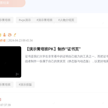
票结束
示菁培班
#
wps演示
#
演示菁培班
#
人物介绍页
创作者
|
2024-04-23 09:45:34
【演示菁培班PK】制作“证书页”
证书是我们大学生非常看中的证明自己能力的工具之一。而把证书
战者制作一份属于自己的奖状页（静态版与动态版），以更好地
2+
示菁培班
#
演示排版
 07:37:39