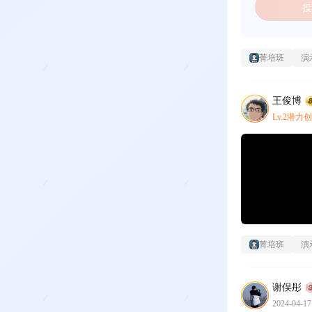
投
菁培班
演
王俊博
Lv.2潜力
菁培班
演
谢俣彤
2024-04-17