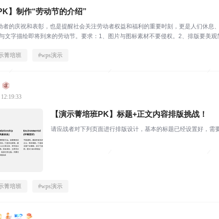
PK】制作“劳动节的介绍”
动者的庆祝和表彰，也是提醒社会关注劳动者权益和福利的重要时刻，更是人们休息、娱
与文字描绘即将到来的劳动节。要求：1、图片与图标素材不要侵权。2、排版要美观简约
示菁培班
#
wps演示
 12:19:33
【演示菁培班PK】标题+正文内容排版挑战！
请应战者对下列页面进行排版设计，基本的标题已经设置好，需
示菁培班
#
wps演示