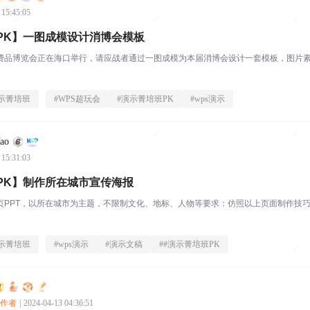
 15:45:05
PK】一图成模设计消博会模板
费品博览会正在海口举行，请应战者通过一图成模为本届消博会设计一套模板，图片素
示菁培班
#
WPS超玩会
#
演示菁培班PK
#
wps演示
ao
 15:31:03
PK】制作所在城市宣传海报
一页PPT，以所在城市为主题，不限制文化、地标、人物等要求：仿照以上页面制作技
示菁培班
#
wps演示
#
演示文稿
#
#演示菁培班PK
创作者
|
2024-04-13 04:36:51