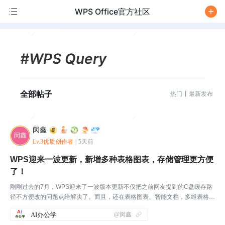
WPS Office官方社区
/
#WPS Query
全部帖子
热门
最新发布
闵鑫
Lv.3优质创作者
|
5天前
WPS迎来一波更新，新增多种表格图表，存储管理更方便
了！
刚刚过去的7月，WPS迎来了一波版本更新不仅把之前网友提到的C盘缓存路
径不方便改的问题点给解决了。而且，还在表格图表、智能文档，多维表格等
功能里，增添了多个实用的原生办公功能。这对习惯了用WPS来应对日常办
AI办公学
@闵鑫
公的朋友们来说，将会带来更多的便利。7月这次更新的...