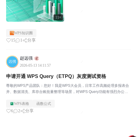
11+
WPS知识圈
15
1
分享
赵远强
2026-05-13 14:11:57
申请开通 WPS Query（ETPQ）灰度测试资格
尊敬的WPS产品团队：您好！我是WPS大会员，日常工作高频处理多报表合
并、数据清洗、库存台账批量整理等场景，对WPS Query功能有强烈办公刚
需,特别是M函数Excel.Workbook，逆透视等功能，希望申请灰度测试资格，
WPS表格
函数公式
体验后会积极反馈功能问题和优化...
6
2
分享