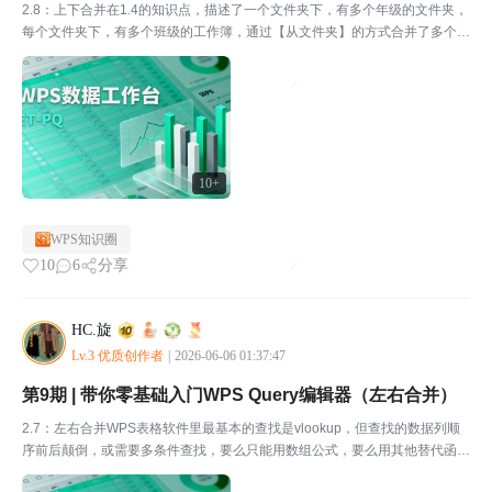
2.8：上下合并在1.4的知识点，描述了一个文件夹下，有多个年级的文件夹，
每个文件夹下，有多个班级的工作簿，通过【从文件夹】的方式合并了多个工
作簿。现在来看另外一种合并文件的方式，一个工作簿存在多张工作表，通过
ETPQ的【从文件获取】和【上下合并】，将多个...
10+
WPS知识圈
10
6
分享
HC.旋
Lv.3 优质创作者
|
2026-06-06 01:37:47
第9期 | 带你零基础入门WPS Query编辑器（左右合并）
2.7：左右合并WPS表格软件里最基本的查找是vlookup，但查找的数据列顺
序前后颠倒，或需要多条件查找，要么只能用数组公式，要么用其他替代函
数。。。在ETPQ里，有个只需鼠标操作却非常好用的查找功能--【左右合