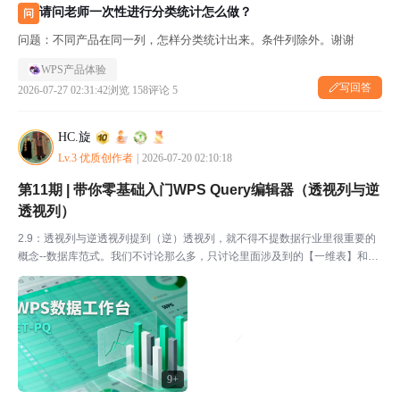
请问老师一次性进行分类统计怎么做？
问
问题：不同产品在同一列，怎样分类统计出来。条件列除外。谢谢
WPS产品体验
写回答
2026-07-27 02:31:42
浏览 158
评论 5
HC.旋
Lv.3 优质创作者
|
2026-07-20 02:10:18
第11期 | 带你零基础入门WPS Query编辑器（透视列与逆
透视列）
2.9：透视列与逆透视列提到（逆）透视列，就不得不提数据行业里很重要的
概念--数据库范式。我们不讨论那么多，只讨论里面涉及到的【一维表】和
【二维表】。导入我的PQ分享\ 2.9透视列与逆透视列\成绩表，分别将里面的
2张表按顺序上载到ETPQ（编辑器里左侧连...
9+