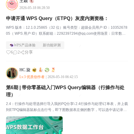
王颖
2026-05-18 06:28:50
申请开通 WPS Query（ETPQ）灰度内测资格：
WPS 版本：12.1.0.25865（32 位）账号类型：超级会员用户 ID：10352678
05（ WPS 用户 ID）联系邮箱：2292397294@qq.com使用场景：日常数据
清洗、多表合并、数据整理，希望体验 WPS Query 功能。恳请官方...
WPS产品体验
新功能评测
6
2
分享
HC.旋
Lv.3 优质创作者
|
2026-05-16 06:42:15
第6期 | 带你零基础入门WPS Query编辑器（行操作与处
理）
2.4：行操作与处理选择行导入我的PQ分享\ 2.4行操作与处理\订单表，并上载
到ETPQ编辑器鼠标点击行号，即下图数据表左侧的数字，可以选中该记录整
行每次只能点击一行，无法同时选中多行但这个功能目前没什么作用（某软P
Q即MSOPQ，会在数据下方出现Rec...