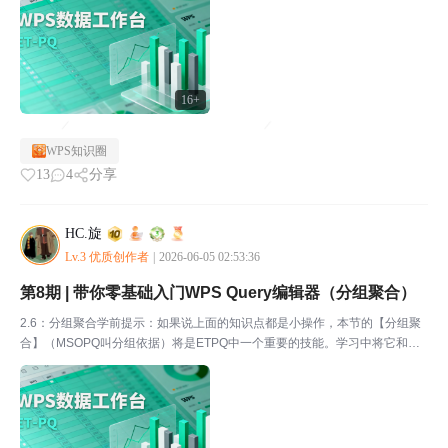
并】。导入我的PQ分享\ 2.7合并查询\...
16+
WPS知识圈
13
4
分享
HC.旋
Lv.3 优质创作者
|
2026-06-05 02:53:36
第8期 | 带你零基础入门WPS Query编辑器（分组聚合）
2.6：分组聚合学前提示：如果说上面的知识点都是小操作，本节的【分组聚
合】（MSOPQ叫分组依据）将是ETPQ中一个重要的技能。学习中将它和WP
S表格的数据透视表做对比，会很快掌握用法，且功能max vs 数据透视表。
与其说分组聚合是清洗功能，不如说是分析...