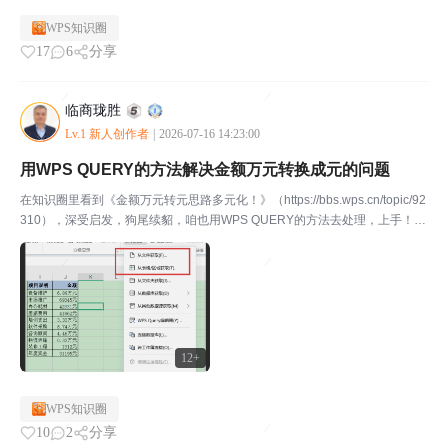
WPS知识圈
17
6
分享
临商珑胜
Lv.1 新人创作者
|
2026-07-16 14:23:00
用WPS QUERY的方法解决金额万元转换成元的问题
在知识圈里看到《金额万元转元思路多元化！》（https://bbs.wps.cn/topic/92
310），深受启发，狗尾续貂，咱也用WPS QUERY的方法去处理，上手！1️⃣
屏幕右边是要转换的数据，在“数据管理”执行“获取数据",选择“从文件获取”，
也...
12+
WPS知识圈
10
2
分享