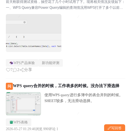
前天刚获得测试资格，抽空花了几个小时试用了下。现将相关情况反馈如下：
一、WPS Query兼容Power Query编辑的查询情况用WPS打开了多个以前用
PQ编辑的查询，初步发现以下问题：1、无论是从文件夹还是文件获取数据，
都只获取工作表，即[Kind]值...
WPS产品体验
新功能评测
7
2
分享
WPS query合并的时候，工作表多的时候。没办法下滑选择
问
使用WPS query进行多簿中的表合并到的时候。
SHEET较多，无法滑动选择。
WPS表格
写回答
2026-05-27 01:29:46
浏览 990
评论 1