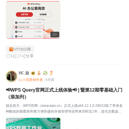
13+
WPS知识圈
12
7
分享
HC.旋
Lv.3 优质创作者
|
6天前
📢WPS Query官网正式上线体验📢 | 暨第12期零基础入门
（添加列）
就在前天，WPS官网（www.wps.cn）正式上线x64-12.1.0.28022除了带来各
种酷炫的新图表和更方便快捷的存储管理等还带来历时近1年，迭代次数超15
+次的WPS Query编辑器正式版（直接官网下载即可开启功能使用）📢今天咱
们就用ETPQ的...