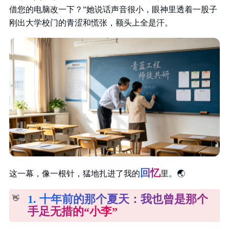
借您的电脑改一下？”她说话声音很小，眼神里透着一股子
刚出大学校门的青涩和慌张，额头上全是汗。
回忆
这一幕，像一根针，猛地扎进了我的
里。
🌏
1. 十年前的那个夏天：我也曾是那个
👋
手足无措的“小李”