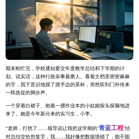
期末刚忙完，学校通知要交年度教学总结和下学期的计
划。说实话，这种行政杂事最磨人。看着文档里密密麻麻
的字，我下意识地摸了摸手边的茶杯，突然听到门外传来
一阵急促的脚步声。
一个穿着白裙子、抱着一摞作业本的小姑娘探头探脑地进
来了。她是今年新分来的实习生，小李。
青蓝工程
“老师，打扰了……领导说让我把这学期的‘
’结
对总结交给您签字，我……我好像把数据填错了，能不能