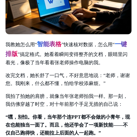
智能表格
一键
我教她怎么用“
”快速核对数据，怎么用“
排版
”搞定格式。她看着瞬间变得整齐的文档，眼睛里闪
着光，像极了当年看着张老师操作电脑的我。
改完文档，她长舒了一口气，不好意思地说：“老师，谢谢
您。我刚来，什么都不懂，怕给学校添麻烦。”
我拍了拍她的肩膀，就像当年张老师拍我一样。那一刻，
我仿佛穿越了时空，对十年前那个手足无措的自己说：
“嘿，别怕。你看，当年那个连PPT都不会做的小青年，现
在也能独当一面了。而且，他还学会了一项新技能——不
仅自己跑得快，还能拉上后面的人一起跑。”