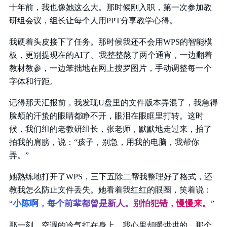
十年前，我也像她这么大。那时候刚入职，第一次参加教
研组会议，组长让每个人用PPT分享教学心得。
我硬着头皮接下了任务。那时候我还不会用WPS的智能模
板，更别提现在的AI了。我整整熬了两个通宵，一边翻着
教材教参，一边笨拙地在网上搜罗图片，手动调整每一个
字体和行距。
记得那天汇报前，我发现U盘里的文件版本弄混了，我急得
脸颊的汗蛰的眼睛都睁不开，眼泪在眼眶里打转。这时
候，我们组的老教研组长，张老师，默默地走过来，拍了
拍我的肩膀，说：“孩子，别急，用我的电脑，我帮你
弄。”
她熟练地打开了WPS，三下五除二帮我整理好了格式，还
教我怎么防止文件丢失。她看着我红红的眼圈，笑着说：
小陈啊，每个前辈都曾是新人。别怕犯错，慢慢来。
“
”
那一刻，空调的冷气打在身上，我心里却暖烘烘的。那个