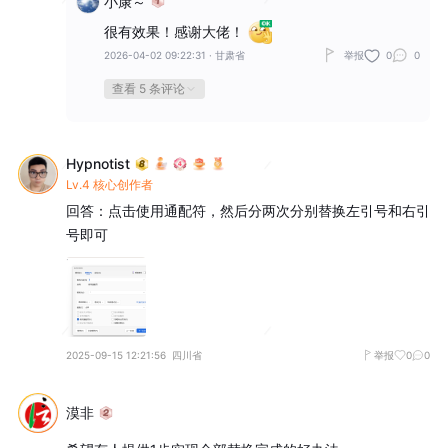
小康～
很有效果！感谢大佬！
2026-04-02 09:22:31
·
甘肃省
举报
0
0
查看 5 条评论
Hypnotist
Lv.4 核心创作者
回答：点击使用通配符，然后分两次分别替换左引号和右引
号即可
2025-09-15 12:21:56
四川省
举报
0
0
漠非