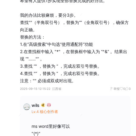
希望有人提供1步实现全部替换完成的好办法。

我的办法比较麻烦，要分3步。 

查找""（半角双引号），替换为“”（全角双引号），确保方
向正确。

替换的方法：

1.在“高级搜索”中勾选“使用通配符”功能

2.在查找框中输入 "*" ，在替换框中输入为 “^&” 。结果出
现 “"……"” 。

3.查找 “" ，替换为 “ ，完成左双引号替换。

4.查找 "” ，替换为 ” ，完成右双引号替换。

注意："" 必须成双成对出现。
2025-09-15 12:15:22
江西省
举报
0
3
wils
Lv.4 核心创作者
ms word里好像可以

"(*)"
