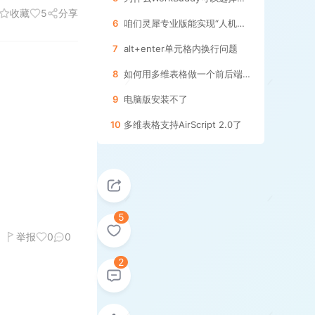
收藏
5
分享
6
咱们灵犀专业版能实现“人机双写”功能吗？
7
alt+enter单元格内换行问题
8
如何用多维表格做一个前后端交互的管理界面
9
电脑版安装不了
10
多维表格支持AirScript 2.0了
5
举报
0
0
2