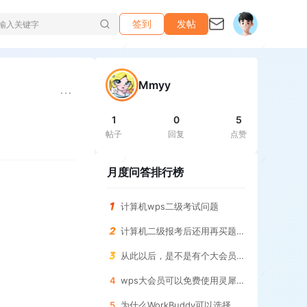
签到
发帖
Mmyy
1
0
5
帖子
回复
点赞
月度问答排行榜
计算机wps二级考试问题
计算机二级报考后还用再买题库吗
从此以后，是不是有个大会员PRO版本了？
4
wps大会员可以免费使用灵犀专业版吗
5
为什么WorkBuddy可以选择思考的深度而灵犀没有