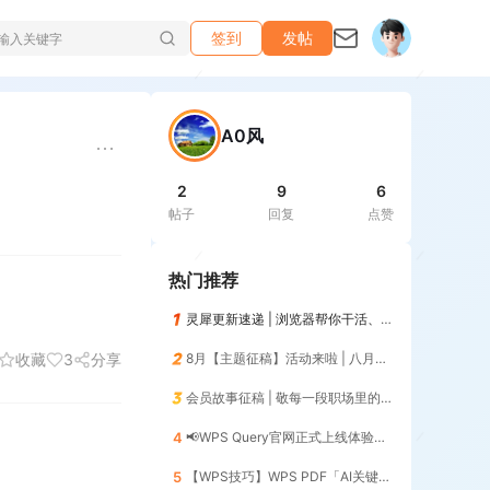
签到
发帖
A0风
2
9
6
帖子
回复
点赞
热门推荐
灵犀更新速递 | 浏览器帮你干活、记住你的习惯，越用越懂你😎
收藏
3
分享
8月【主题征稿】活动来啦 | 八月AI人，探索AI的无限可能！
会员故事征稿 | 敬每一段职场里的「最佳搭档」
4
📢WPS Query官网正式上线体验📢 | 暨第12期零基础入门（添加列）
5
【WPS技巧】WPS PDF「AI关键信息」一键提取核心数据