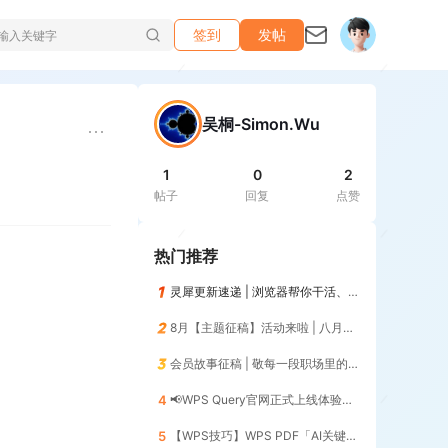
签到
发帖
吴桐-Simon.Wu
1
0
2
帖子
回复
点赞
热门推荐
灵犀更新速递 | 浏览器帮你干活、记住你的习惯，越用越懂你😎
8月【主题征稿】活动来啦 | 八月AI人，探索AI的无限可能！
会员故事征稿 | 敬每一段职场里的「最佳搭档」
4
📢WPS Query官网正式上线体验📢 | 暨第12期零基础入门（添加列）
5
【WPS技巧】WPS PDF「AI关键信息」一键提取核心数据