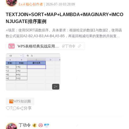
Lv.4 核心创作者
|
2026-07-10 03:28:09
TEXTJOIN+SORT+MAP+LAMBDA+IMAGINARY+IMCO
NJUGATE排序案例
⭐场景：使用SORT函数排序。具体要求：根据给定的数据1与数据2，使用函
数公式返回A2-B2,A3-B3,A4-B4,A5-B5，再返回相减结果的复数的共轭复数
的虚系数，并且升序排序，之间用”\\”分隔。步骤1：先打开WPS软件，新建一
WPS表格经典实战应用案例汇总
@丁功令
份表格，并输入相应的...
2+
WPS知识圈
7
6
分享
丁功令