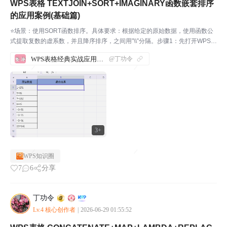
WPS表格 TEXTJOIN+SORT+IMAGINARY函数嵌套排序
的应用案例(基础篇)
⭐场景：使用SORT函数排序。具体要求：根据给定的原始数据，使用函数公
式提取复数的虚系数，并且降序排序，之间用”\\”分隔。步骤1：先打开WPS软
件，新建一份表格，并输入相应的内容。如下图所示：我们来实际操作一下，
WPS表格经典实战应用案例汇总
@丁功令
帮助大家理解这几个函数。步骤2：在B2单元...
3+
WPS知识圈
7
6
分享
丁功令
Lv.4 核心创作者
|
2026-06-29 01:55:52