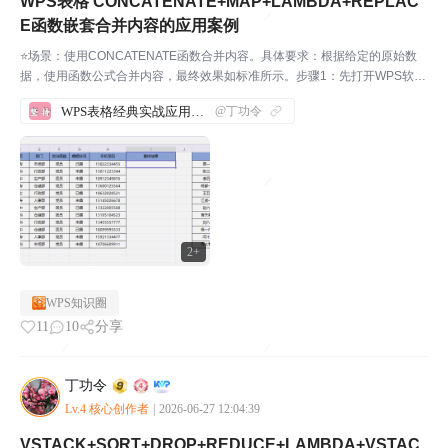
WPS表格 CONCATENATE+MAP+LAMBDA+REPLAC
E函数嵌套合并内容的应用案例
⭐场景：使用CONCATENATE函数合并内容。具体要求：根据给定的原始数
据，使用函数公式合并内容，最终效果如标准所示。步骤1：先打开WPS软
件，新建一份表格，并输入相应的内容。如下图所示：我们来实际操作一下，
WPS表格经典实战应用案例汇总
@丁功令
帮助大家理解这几个函数。步骤2：在I2单元格输...
2+
WPS知识圈
11
10
分享
丁功令
Lv.4 核心创作者
|
2026-06-27 12:04:39
VSTACK+SORT+DROP+REDUCE+LAMBDA+VSTAC