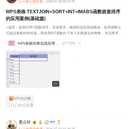
Lv.4 核心创作者
|
2026-07-04 09:39:59
WPS表格 TEXTJOIN+SORT+INT+IMABS函数嵌套排序
的应用案例(基础篇)
⭐场景：使用SORT函数排序。具体要求：根据给定的原始数据，使用函数公
式返回复数的绝对值，再使用INT函数向下舍入到最接近的整数，并且降序排
序，之间用”\\”分隔。步骤1：先打开WPS软件，新建一份表格，并输入相应的
WPS表格经典实战应用案例汇总
@丁功令
内容。如下图所示：我们来实际操作一下，帮...
3+
WPS知识圈
12
8
分享
墨云轩