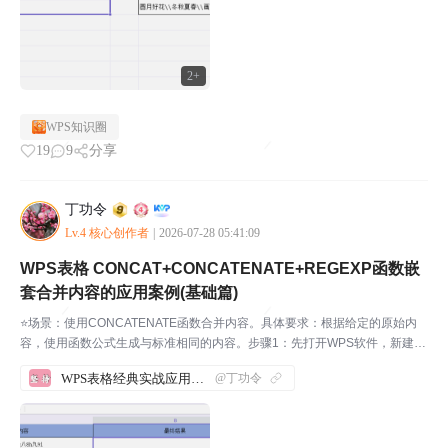
2+
WPS知识圈
19
9
分享
丁功令
Lv.4 核心创作者
|
2026-07-28 05:41:09
WPS表格 CONCAT+CONCATENATE+REGEXP函数嵌
套合并内容的应用案例(基础篇)
⭐场景：使用CONCATENATE函数合并内容。具体要求：根据给定的原始内
容，使用函数公式生成与标准相同的内容。步骤1：先打开WPS软件，新建一
份表格，并输入相应的内容。如下图所示：我们来实际操作一下，帮助大家理
WPS表格经典实战应用案例汇总
@丁功令
解这几个函数。步骤2：在B2单元格输入公式，...