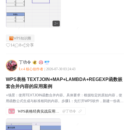
2+
WPS知识圈
14
8
分享
丁功令
Lv.4 核心创作者
|
2026-07-30 03:24:43
WPS表格 TEXTJOIN+MAP+LAMBDA+REGEXP函数嵌
套合并内容的应用案例
⭐场景：使用TEXTJOIN函数合并内容。具体要求：根据给定的原始内容，使
用函数公式生成与标准相同的内容。步骤1：先打开WPS软件，新建一份表
格，并输入相应的内容。如下图所示：我们来实际操作一下，帮助大家理解这
WPS表格经典实战应用案例汇总
@丁功令
几个函数。步骤2：在B2单元格输入公式，如下所...