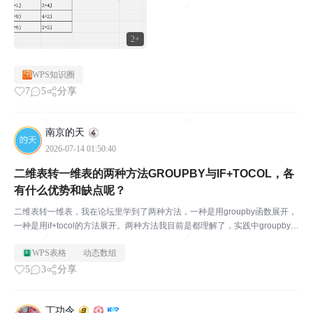
2+
WPS知识圈
7
5
分享
南京的天
2026-07-14 01:50:40
二维表转一维表的两种方法GROUPBY与IF+TOCOL，各
有什么优势和缺点呢？
二维表转一维表，我在论坛里学到了两种方法，一种是用groupby函数展开，
一种是用if+tocol的方法展开。两种方法我目前是都理解了，实践中groupby展
开数据后，存在两个问题：行的顺序被重新排列了，与原始表不同如果数据区
WPS表格
动态数组
域有空值，需要再利用filte...
5
3
分享
丁功令