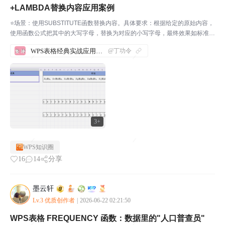
+LAMBDA替换内容应用案例
⭐场景：使用SUBSTITUTE函数替换内容。具体要求：根据给定的原始内容，
使用函数公式把其中的大写字母，替换为对应的小写字母，最终效果如标准所
示。步骤1：先打开WPS软件，新建一份表格，并输入相应的内容。如下图所
WPS表格经典实战应用案例汇总
@丁功令
示：我们来实际操作一下，帮助大家理解这几个...
3+
WPS知识圈
16
14
分享
墨云轩
Lv.3 优质创作者
|
2026-06-22 02:21:50
WPS表格 FREQUENCY 函数：数据里的"人口普查员"