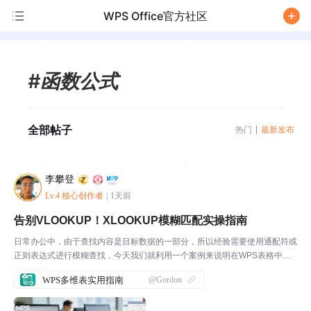
WPS Office官方社区
/
#函数公式
全部帖子
热门
最新发布
李攀登
Lv.4 核心创作者
|
1天前
告别VLOOKUP！XLOOKUP模糊匹配实操指南
日常办公中，由于查找内容是目标数据的一部分，所以经验需要使用通配符或
正则表达式进行模糊查找，今天我们就利用一个案例来说明在WPS表格中进
行模型匹配的简便方法，这次我们不用VLOOKUP, 改用XLOOKUP，过程更简
WPS多维表实用指南
@Gordon
单一些。❓ 痛点分析比如我手上的这张表，...