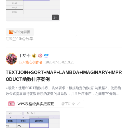
2+
WPS知识圈
9
10
分享
丁功令
Lv.4 核心创作者
|
2026-07-15 02:59:23
TEXTJOIN+SORT+MAP+LAMBDA+IMAGINARY+IMPR
ODUCT函数排序案例
⭐场景：使用SORT函数排序。具体要求：根据给定的数据1与数据2，使用函
数公式提取每行复数乘积的复数的虚系数，并且升序排序，之间用”\\”分隔。
步骤1：先打开WPS软件，新建一份表格，并输入相应的内容。如下图所示：
WPS表格经典实战应用案例汇总
@丁功令
我们来实际操作一下，帮助大家理解这几个函数...