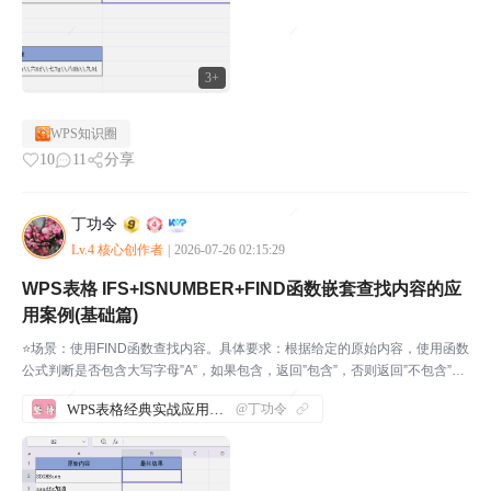
3+
WPS知识圈
10
11
分享
丁功令
Lv.4 核心创作者
|
2026-07-26 02:15:29
WPS表格 IFS+ISNUMBER+FIND函数嵌套查找内容的应
用案例(基础篇)
⭐场景：使用FIND函数查找内容。具体要求：根据给定的原始内容，使用函数
公式判断是否包含大写字母”A”，如果包含，返回”包含”，否则返回”不包含”。
步骤1：先打开WPS软件，新建一份表格，并输入相应的内容。如下图所示：
WPS表格经典实战应用案例汇总
@丁功令
我们来实际操作一下，帮助大家理解这几个...