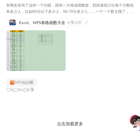
有网友咨询了这样一个问题：我有一大堆成绩数据，想快速统计出每个分数段
有多少人，比如60分以下多少人、60-70分多少人……一个一个数太慢了，有
没有什么好办法？这个问题问得好！工作中经常遇到这样的场景——销售业绩
Excel、WPS表格函数大全
@墨云轩
分档、考试成绩分段、年龄分组统计……以前我也是...
WPS知识圈
6
0
分享
点击加载更多