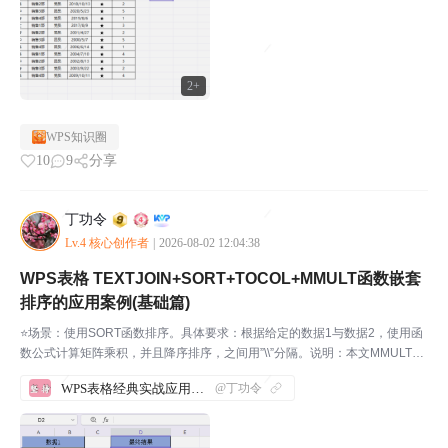
2+
WPS知识圈
10
9
分享
丁功令
Lv.4 核心创作者
|
2026-08-02 12:04:38
WPS表格 TEXTJOIN+SORT+TOCOL+MMULT函数嵌套
排序的应用案例(基础篇)
⭐场景：使用SORT函数排序。具体要求：根据给定的数据1与数据2，使用函
数公式计算矩阵乘积，并且降序排序，之间用”\\”分隔。说明：本文MMULT函
数的第一参数为”A2:B3”,第二参数为”A7:B8”。步骤1：先打开WPS软件，新建
WPS表格经典实战应用案例汇总
@丁功令
一份表格，并输入相应的...