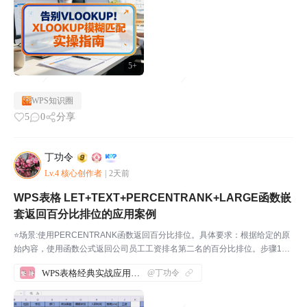
5+
WPS知识圈
5
0
分享
丁功令
Lv.4 核心创作者
|
2天前
WPS表格 LET+TEXT+PERCENTRANK+LARGE函数嵌
套返回百分比排位的应用案例
⭐场景:使用PERCENTRANK函数返回百分比排位。具体要求：根据给定的原
始内容，使用函数公式返回公司员工工资排名第二名的百分比排位。步骤1：
先打开WPS软件，新建一份表格，并输入相应的内容。如下图所示：我们来
WPS表格经典实战应用案例汇总
@丁功令
实际操作一下，帮助大家理解这几个函数。步骤2...