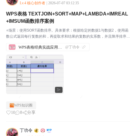
Lv.4 核心创作者
|
2026-07-07 03:12:35
WPS表格 TEXTJOIN+SORT+MAP+LAMBDA+IMREAL
+IMSUM函数排序案例
⭐场景：使用SORT函数排序。具体要求：根据给定的数据1与数据2，使用函
数公式返回每行复数的和，再提取求和结果的复数的实系数，并且降序排序，
之间用”\\”分隔。步骤1：先打开WPS软件，新建一份表格，并输入相应的内
WPS表格经典实战应用案例汇总
@丁功令
容。如下图所示：我们来实际操作一下，帮助大...
3+
WPS知识圈
10
8
分享
丁功令