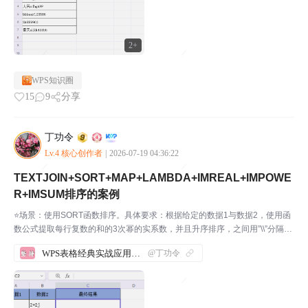
2+
WPS知识圈
15
9
分享
丁功令
Lv.4 核心创作者
|
2026-07-19 04:36:22
TEXTJOIN+SORT+MAP+LAMBDA+IMREAL+IMPOWE
R+IMSUM排序的案例
⭐场景：使用SORT函数排序。具体要求：根据给定的数据1与数据2，使用函
数公式提取每行复数的和的3次幂的实系数，并且升序排序，之间用”\\”分隔。
步骤1：先打开WPS软件，新建一份表格，并输入相应的内容。如下图所示：
WPS表格经典实战应用案例汇总
@丁功令
我们来实际操作一下，帮助大家理解这几个函...