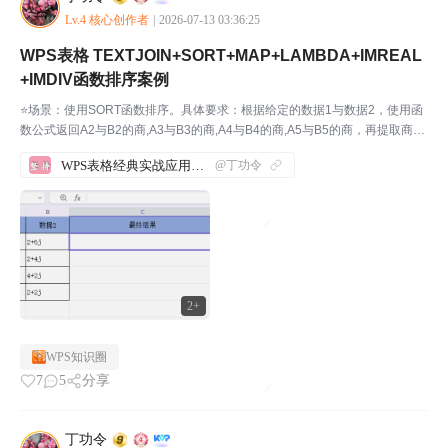
Lv.4 核心创作者
|
2026-07-13 03:36:25
WPS表格 TEXTJOIN+SORT+MAP+LAMBDA+IMREAL
+IMDIV函数排序案例
⭐场景：使用SORT函数排序。具体要求：根据给定的数据1与数据2，使用函
数公式返回A2与B2的商,A3与B3的商,A4与B4的商,A5与B5的商，再提取商的
复数的实系数，并且降序排序，之间用”\\”分隔。说明：A2,A3,A4,A5为复数分
WPS表格经典实战应用案例汇总
@丁功令
子或被除数。B2...
2+
WPS知识圈
7
5
分享
丁功令