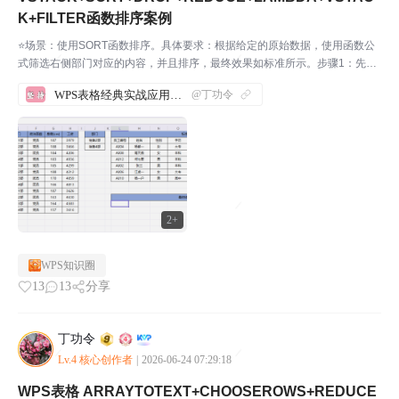
K+FILTER函数排序案例
⭐场景：使用SORT函数排序。具体要求：根据给定的原始数据，使用函数公
式筛选右侧部门对应的内容，并且排序，最终效果如标准所示。步骤1：先打
开WPS软件，新建一份表格，并输入相应的内容。如下图所示：我们来实际
WPS表格经典实战应用案例汇总
@丁功令
操作一下，帮助大家理解这几个函数。步骤2：在L12...
2+
WPS知识圈
13
13
分享
丁功令
Lv.4 核心创作者
|
2026-06-24 07:29:18
WPS表格 ARRAYTOTEXT+CHOOSEROWS+REDUCE