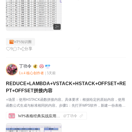
2+
WPS知识圈
9
7
分享
丁功令
Lv.4 核心创作者
|
5天前
REDUCE+LAMBDA+VSTACK+HSTACK+OFFSET+RE
PT+OFFSET拼接内容
⭐场景：使用HSTACK函数拼接内容。具体要求：根据给定的原始内容，使用
函数公式生成与标准相同的内容。步骤1：先打开WPS软件，新建一份表格，
并输入相应的内容。如下图所示：我们来实际操作一下，帮助大家理解这几个
WPS表格经典实战应用案例汇总
@丁功令
函数。步骤2：在K2单元格输入公式，如下所示：...