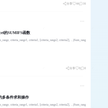
分享
44
16
el的SUMIFS函数
1, criteria1, [criteria_range2, criteria2], ...)Sum_rang
分享
0
0
中的多条件求和操作
1, criteria1, [criteria_range2, criteria2], ...)Sum_rang