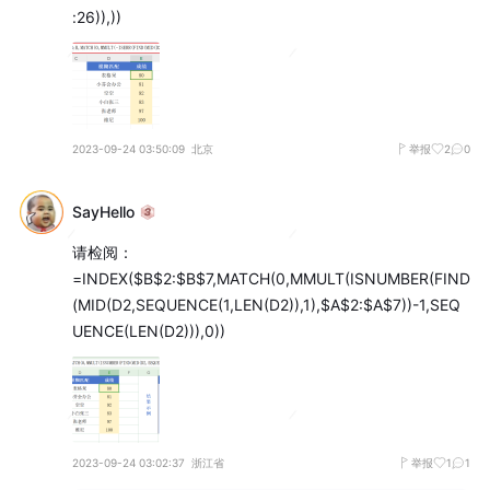
:26)),))
2023-09-24 03:50:09
北京
举报
2
0
SayHello
请检阅：

=INDEX($B$2:$B$7,MATCH(0,MMULT(ISNUMBER(FIND
(MID(D2,SEQUENCE(1,LEN(D2)),1),$A$2:$A$7))-1,SEQ
UENCE(LEN(D2))),0))
2023-09-24 03:02:37
浙江省
举报
1
1