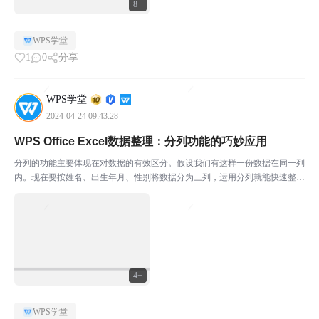
8+
WPS学堂
1
0
分享
WPS学堂
2024-04-24 09:43:28
WPS Office Excel数据整理：分列功能的巧妙应用
分列的功能主要体现在对数据的有效区分。假设我们有这样一份数据在同一列
内。现在要按姓名、出生年月、性别将数据分为三列，运用分列就能快速整理
完成。它的位置在数据-分列。￭ 选中需要分列的单元格，点击分列。可选择
分隔符号和固定宽度分列。￭ 分隔符号分列即识别字段...
4+
WPS学堂