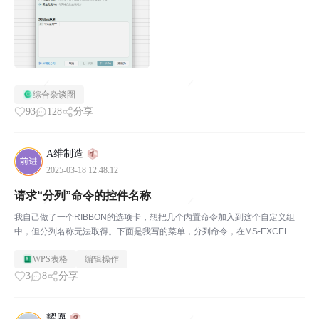
综合杂谈圈
93
128
分享
A维制造
2025-03-18 12:48:12
请求“分列”命令的控件名称
我自己做了一个RIBBON的选项卡，想把几个内置命令加入到这个自定义组
中，但分列名称无法取得。下面是我写的菜单，分列命令，在MS-EXCEL中
是显示正常的，但在WPS中就无法显示。请朋友帮忙提供wps中的分列控件
WPS表格
编辑操作
名称，或者有没有什么办法可以查询这个控件名称...
3
8
分享
耀愿