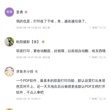
姜勇
我的也是，打印改了干啥，靠，越改越垃圾了。
2026-06-18 13:56:43
浙江省
举报
1
0
欧阳摄影【张】
双面打印，要收动翻面，好烦哦，以前就自动翻，啥东西哦
2026-06-14 07:42:33
四川省
举报
2
0
求鱼羊小排
一个PDF软件，最基本的双面打印功能，默认设置打出来居
然页对不上。还一天天地在后台偷摸更改默认PDF文档打开
软件，干点人事吧
2026-05-31 15:00:11
举报
2
0