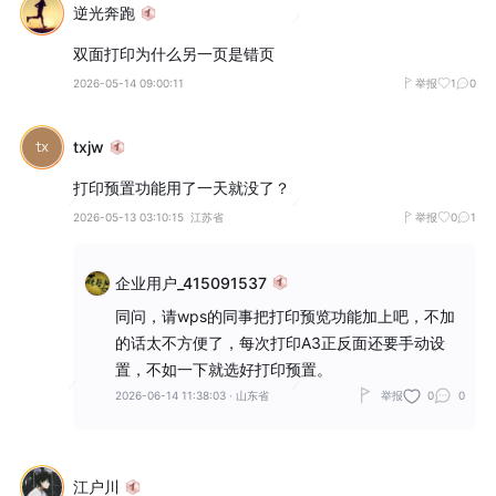
逆光奔跑
双面打印为什么另一页是错页
2026-05-14 09:00:11
举报
1
0
txjw
打印预置功能用了一天就没了？
2026-05-13 03:10:15
江苏省
举报
0
1
企业用户_415091537
同问，请wps的同事把打印预览功能加上吧，不加
的话太不方便了，每次打印A3正反面还要手动设
置，不如一下就选好打印预置。
2026-06-14 11:38:03
·
山东省
举报
0
0
江户川