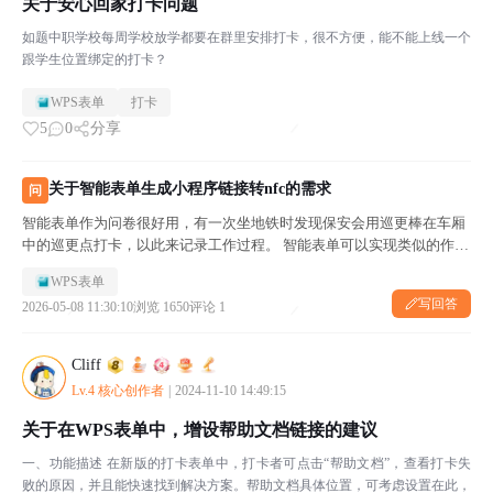
关于安心回家打卡问题
如题中职学校每周学校放学都要在群里安排打卡，很不方便，能不能上线一个
跟学生位置绑定的打卡？
WPS表单
打卡
5
0
分享
关于智能表单生成小程序链接转nfc的需求
问
智能表单作为问卷很好用，有一次坐地铁时发现保安会用巡更棒在车厢
中的巡更点打卡，以此来记录工作过程。 智能表单可以实现类似的作
用，通过在对应地点填不同的表，获取对应的打卡人信息，即可完成。
WPS表单
为什么要写入nfc——隐藏链接 打卡的目的时要让工作人员到对应的地
写回答
2026-05-08 11:30:10
浏览 1650
评论 1
方...
Cliff
Lv.4 核心创作者
|
2024-11-10 14:49:15
关于在WPS表单中，增设帮助文档链接的建议
一、功能描述 在新版的打卡表单中，打卡者可点击“帮助文档”，查看打卡失
败的原因，并且能快速找到解决方案。帮助文档具体位置，可考虑设置在此，