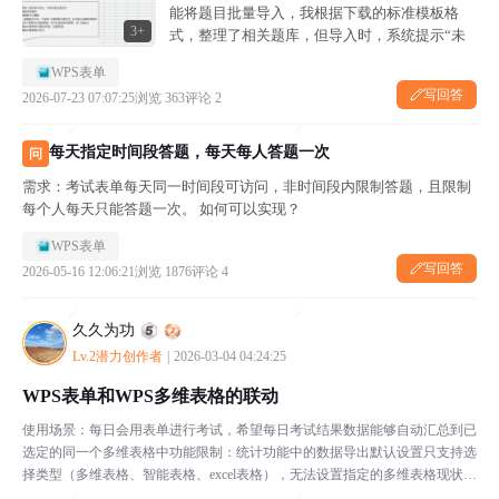
能将题目批量导入，我根据下载的标准模板格
3+
式，整理了相关题库，但导入时，系统提示“未
识别到题目”，请按标准模板的格式上传。 请问
WPS表单
下，是哪里设置的问题么？
写回答
2026-07-23 07:07:25
浏览 363
评论 2
每天指定时间段答题，每天每人答题一次
问
需求：考试表单每天同一时间段可访问，非时间段内限制答题，且限制
每个人每天只能答题一次。 如何可以实现？
WPS表单
写回答
2026-05-16 12:06:21
浏览 1876
评论 4
久久为功
Lv.2潜力创作者
|
2026-03-04 04:24:25
WPS表单和WPS多维表格的联动
使用场景：每日会用表单进行考试，希望每日考试结果数据能够自动汇总到已
选定的同一个多维表格中功能限制：统计功能中的数据导出默认设置只支持选
择类型（多维表格、智能表格、excel表格），无法设置指定的多维表格现状：
只能每次收集完成后，手动选择导出到指定的的多维...