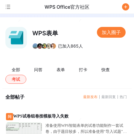
WPS Office官方社区
/
加入圈子
WPS表单
已加入865人
全部
问答
表单
打卡
快查
考试
全部帖子
最新发布
最新回复
热门
WPS试卷组卷按模板导入失败
问
准备使用WPS智能表单的试卷功能制作一套试
卷，由于题目较多，所以准备使用“导入试题”功