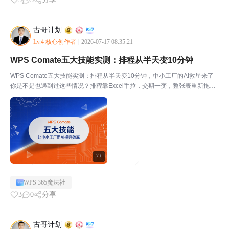
古哥计划
Lv.4 核心创作者
|
2026-07-17 08:35:21
WPS Comate五大技能实测：排程从半天变10分钟
WPS Comate五大技能实测：排程从半天变10分钟，中小工厂的AI救星来了
你是不是也遇到过这些情况？排程靠Excel手拉，交期一变，整张表重新拖拽
半天。注塑车间模具冲突全靠老师傅脑子记，人一走经验就断档。培训课件没
人做，班组长培训流于形式。想搞个多维表...
7+
WPS 365魔法社
3
0
分享
古哥计划