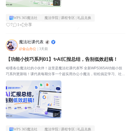
2+
WPS 365魔法社
魔法学院 | 课程专区 | 礼品兑换
7
1
分享
魔法社课代表
@金山办公
|
3天前
【功能小技巧系列01】✨AI汇报总结，告别低效赶稿！
哈喽各位魔法社的小伙伴！这里是魔法社课代表👋 全新WPS365AI功能小技
巧系列更新啦！课代表每期分享一个超实用办公小魔法，轻松搞定学习、社团
办公难题～是不是每次写完作业总结、活动汇报、社团纪要，都被密密麻麻的
文字难住？内容杂乱、抓不住重点、反复修改，真的...
2+
WPS 365魔法社
魔法学院 | 课程专区 | 礼品兑换