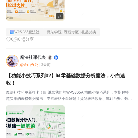
2+
WPS 365魔法社
魔法学院 | 课程专区 | 礼品兑换
6
0
分享
魔法社课代表
@金山办公
|
3天前
【功能小技巧系列02】📊零基础数据分析魔法，小白速
收！
魔法社技巧更新打卡！🙋 继续我们的WPS365AI功能小技巧系列，本期解锁
超实用的表格数据魔法，专治表格小白难题！提到表格数据、统计台账、数据
整理，是不是很多宝子都觉得超难？看不懂公式、不会计算、不会分析，一堆
数据摆在面前无从下手！今天课代表手把手教大家解...