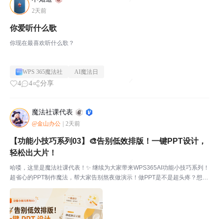
2天前
你爱听什么歌
你现在最喜欢听什么歌？
WPS 365魔法社
AI魔法日
4
4
分享
魔法社课代表
@金山办公
|
2天前
【功能小技巧系列03】🎨告别低效排版！一键PPT设计，
轻松出大片！
哈喽，这里是魔法社课代表！✨ 继续为大家带来WPS365AI功能小技巧系列！
超省心的PPT制作魔法，帮大家告别熬夜做演示！做PPT是不是超头疼？想大
纲、排版式、找配图、调风格，忙活大半天还是平平无奇，赶DDL的时候真
的超崩溃！课代表重磅分享WPS365AI...