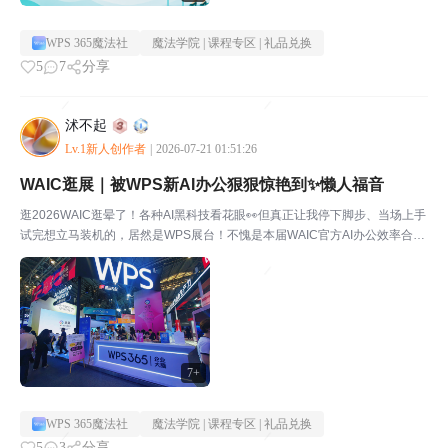
WPS 365魔法社
魔法学院 | 课程专区 | 礼品兑换
5
7
分享
沭不起
Lv.1新人创作者
|
2026-07-21 01:51:26
WAIC逛展｜被WPS新AI办公狠狠惊艳到✨懒人福音
逛2026WAIC逛晕了！各种AI黑科技看花眼👀但真正让我停下脚步、当场上手
试完想立马装机的，居然是WPS展台！不愧是本届WAIC官方AI办公效率合作
伙伴，完全不是花架子黑科技，全是打工人、学生党日常能直接用的刚需功能
😭整理了现场实测最顶的体验亮点👇💻个人...
7+
WPS 365魔法社
魔法学院 | 课程专区 | 礼品兑换
5
3
分享